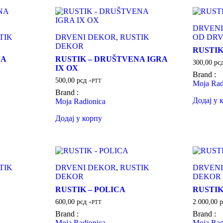
DRVENI
TIK
DRVENI DEKOR
,
RUSTIK
OD DR
DEKOR
RUSTIK
NA
RUSTIK – DRUŠTVENA IGRA
300,00
рс
IX OX
Brand :
500,00
рсд
+PTT
Moja Rad
Brand :
Додај у 
Moja Radionica
Додај у корпу
TIK
DRVENI DEKOR
,
RUSTIK
DRVENI
DEKOR
DEKOR
RUSTIK – POLICA
RUSTIK 
600,00
рсд
2.000,00
р
+PTT
Brand :
Brand :
Moja Radionica
Moja Rad