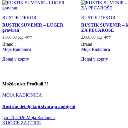
RUSTIK DEKOR
RUSTIK DEKOR
RUSTIK SUVENIR – LUGER
RUSTIK SUVENIR –
graviran
ZA PECAROŠE
1.000,00
рсд
2.000,00
рсд
+PTT
+PTT
Brand :
Brand :
Moja Radionica
Moja Radionica
Додај у корпу
Додај у корпу
Možda niste Pročitali ?!
MOJA RADIONICA
Rustični detalji koji stvaraju ambijent
јун 23, 2026
Moja Radionica
KUĆICE ZA PTICE