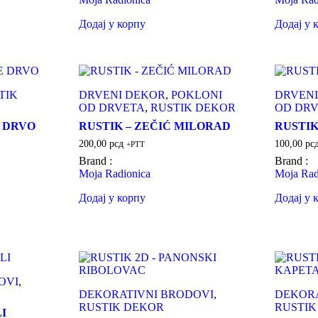
Додај у корпу
Додај у 
TIK
DRVENI DEKOR
,
POKLONI
DRVENI
OD DRVETA
,
RUSTIK DEKOR
OD DR
E DRVO
RUSTIK – ZEČIĆ MILORAD
RUSTIK
200,00
рсд
100,00
рс
+PTT
Brand :
Brand :
Moja Radionica
Moja Rad
Додај у корпу
Додај у 
OVI
,
DEKORATIVNI BRODOVI
,
DEKORA
RUSTIK DEKOR
RUSTIK
I