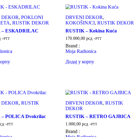
 DEKOR
,
POKLONI
DRVENI DEKOR
,
VETA
,
RUSTIK DEKOR
KOKOŠINJCI
,
RUSTIK DEKOR
 – ESKADRILAC
RUSTIK – Kokina Kuća
д
170.000,00
рсд
+PTT
+PTT
Brand :
ionica
Moja Radionica
корпу
Додај у корпу
 DEKOR
,
RUSTIK
DRVENI DEKOR
,
RUSTIK
DEKOR
– POLICA Dvokrilac
RUSTIK – RETRO GAJBICA
сд
1.000,00
рсд
+PTT
+PTT
Brand :
ionica
Moja Radionica