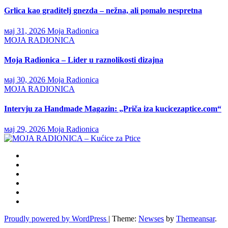
Grlica kao graditelj gnezda – nežna, ali pomalo nespretna
мај 31, 2026
Moja Radionica
MOJA RADIONICA
Moja Radionica – Lider u raznolikosti dizajna
мај 30, 2026
Moja Radionica
MOJA RADIONICA
Intervju za Handmade Magazin: „Priča iza kucicezaptice.com“
мај 29, 2026
Moja Radionica
Proudly powered by WordPress
|
Theme:
Newses
by
Themeansar
.