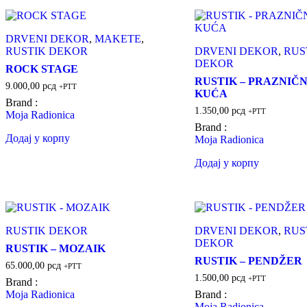
DRVENI DEKOR
,
MAKETE
,
RUSTIK DEKOR
DRVENI DEKOR
,
RUS
DEKOR
ROCK STAGE
RUSTIK – PRAZNIČ
9.000,00
рсд
+PTT
KUĆA
Brand :
1.350,00
рсд
+PTT
Moja Radionica
Brand :
Додај у корпу
Moja Radionica
Додај у корпу
RUSTIK DEKOR
DRVENI DEKOR
,
RUS
DEKOR
RUSTIK – MOZAIK
RUSTIK – PENDŽER
65.000,00
рсд
+PTT
1.500,00
рсд
+PTT
Brand :
Moja Radionica
Brand :
Moja Radionica