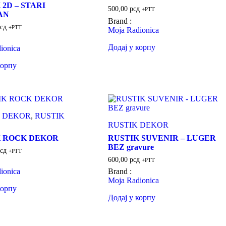
 2D – STARI
500,00
рсд
+PTT
AN
Brand :
сд
+PTT
Moja Radionica
Додај у корпу
ionica
корпу
 DEKOR
,
RUSTIK
RUSTIK DEKOR
K ROCK DEKOR
RUSTIK SUVENIR – LUGER
BEZ gravure
сд
+PTT
600,00
рсд
+PTT
ionica
Brand :
Moja Radionica
корпу
Додај у корпу