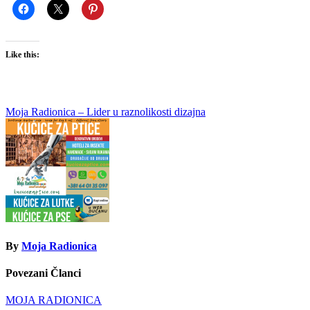
Like this:
Кретање
Moja Radionica – Lider u raznolikosti dizajna
чланка
By
Moja Radionica
Povezani Članci
MOJA RADIONICA