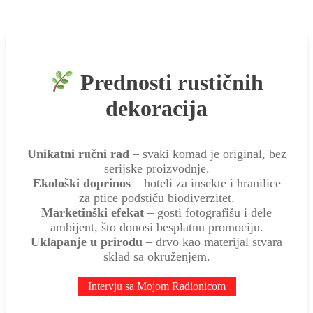
Prednosti rustičnih
dekoracija
Unikatni ručni rad
– svaki komad je original, bez
serijske proizvodnje.
Ekološki doprinos
– hoteli za insekte i hranilice
za ptice podstiču biodiverzitet.
Marketinški efekat
– gosti fotografišu i dele
ambijent, što donosi besplatnu promociju.
Uklapanje u prirodu
– drvo kao materijal stvara
sklad sa okruženjem.
Intervju sa Mojom Radionicom