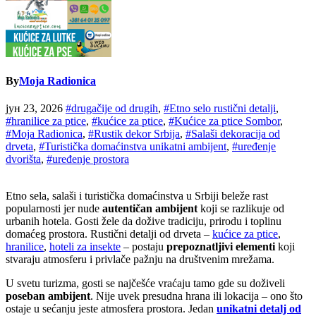
By
Moja Radionica
јун 23, 2026
#drugačije od drugih
,
#Etno selo rustični detalji
,
#hranilice za ptice
,
#kućice za ptice
,
#Kućice za ptice Sombor
,
#Moja Radionica
,
#Rustik dekor Srbija
,
#Salaši dekoracija od
drveta
,
#Turistička domaćinstva unikatni ambijent
,
#uređenje
dvorišta
,
#uređenje prostora
Etno sela, salaši i turistička domaćinstva u Srbiji beleže rast
popularnosti jer nude
autentičan ambijent
koji se razlikuje od
urbanih hotela. Gosti žele da dožive tradiciju, prirodu i toplinu
domaćeg prostora. Rustični detalji od drveta –
kućice za ptice
,
hranilice
,
hoteli za insekte
– postaju
prepoznatljivi elementi
koji
stvaraju atmosferu i privlače pažnju na društvenim mrežama.
U svetu turizma, gosti se najčešće vraćaju tamo gde su doživeli
poseban ambijent
. Nije uvek presudna hrana ili lokacija – ono što
ostaje u sećanju jeste atmosfera prostora. Jedan
unikatni detalj od