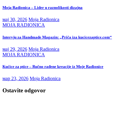
Moja Radionica – Lider u raznolikosti dizajna
мај 30, 2026
Moja Radionica
MOJA RADIONICA
Intervju za Handmade Magazin: „Priča iza kucicezaptice.com“
мај 29, 2026
Moja Radionica
MOJA RADIONICA
Kućice za ptice – Ručno rađene kreacije iz Moje Radionice
мар 23, 2026
Moja Radionica
Ostavite odgovor