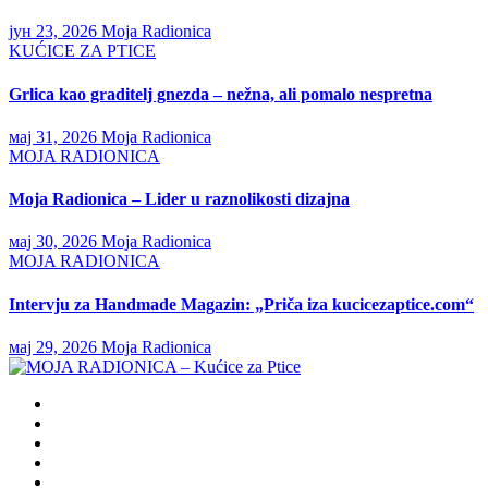
јун 23, 2026
Moja Radionica
KUĆICE ZA PTICE
Grlica kao graditelj gnezda – nežna, ali pomalo nespretna
мај 31, 2026
Moja Radionica
MOJA RADIONICA
Moja Radionica – Lider u raznolikosti dizajna
мај 30, 2026
Moja Radionica
MOJA RADIONICA
Intervju za Handmade Magazin: „Priča iza kucicezaptice.com“
мај 29, 2026
Moja Radionica