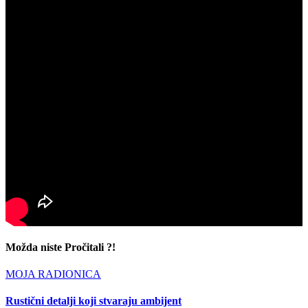
Možda niste Pročitali ?!
MOJA RADIONICA
Rustični detalji koji stvaraju ambijent