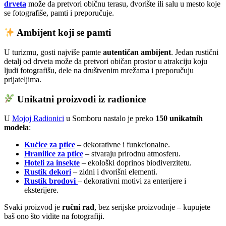
drveta
može da pretvori običnu terasu, dvorište ili salu u mesto koje
se fotografiše, pamti i preporučuje.
Ambijent koji se pamti
U turizmu, gosti najviše pamte
autentičan ambijent
. Jedan rustični
detalj od drveta može da pretvori običan prostor u atrakciju koju
ljudi fotografišu, dele na društvenim mrežama i preporučuju
prijateljima.
Unikatni proizvodi iz radionice
U
Mojoj Radionici
u Somboru nastalo je preko
150 unikatnih
modela
:
Kućice za ptice
– dekorativne i funkcionalne.
Hranilice za ptice
– stvaraju prirodnu atmosferu.
Hoteli za insekte
– ekološki doprinos biodiverzitetu.
Rustik dekori
– zidni i dvorišni elementi.
Rustik brodovi
– dekorativni motivi za enterijere i
eksterijere.
Svaki proizvod je
ručni rad
, bez serijske proizvodnje – kupujete
baš ono što vidite na fotografiji.