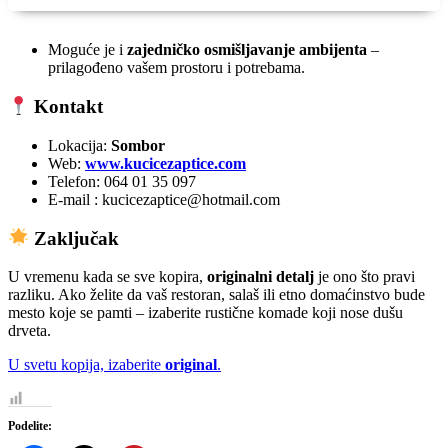
Moguće je i
zajedničko osmišljavanje ambijenta
–
prilagođeno vašem prostoru i potrebama.
Kontakt
Lokacija:
Sombor
Web:
www.kucicezaptice.com
Telefon: 064 01 35 097
E-mail : kucicezaptice@hotmail.com
Zaključak
U vremenu kada se sve kopira,
originalni detalj
je ono što pravi
razliku. Ako želite da vaš restoran, salaš ili etno domaćinstvo bude
mesto koje se pamti – izaberite rustične komade koji nose dušu
drveta.
U svetu kopija, izaberite
original
.
Podelite: