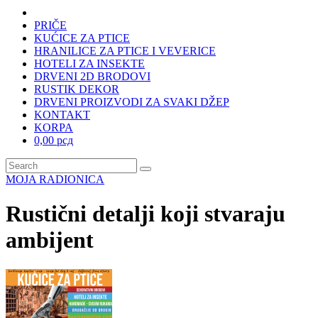
PRIČE
KUĆICE ZA PTICE
HRANILICE ZA PTICE I VEVERICE
HOTELI ZA INSEKTE
DRVENI 2D BRODOVI
RUSTIK DEKOR
DRVENI PROIZVODI ZA SVAKI DŽEP
KONTAKT
KORPA
0,00 рсд
MOJA RADIONICA
Rustični detalji koji stvaraju
ambijent