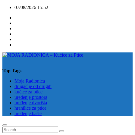
Skip
07/08/2026
15:52
to
content
Top Tags
Moja Radionica
drugačije od drugih
kućice za ptice
uređenje prostora
uređenje dvorišta
hranilice za ptice
uređenje bašte