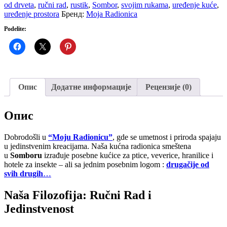
od drveta
,
ručni rad
,
rustik
,
Sombor
,
svojim rukama
,
uređenje kuće
,
uređenje prostora
Бренд:
Moja Radionica
Podelite:
Опис
Додатне информације
Рецензије (0)
Опис
Dobrodošli u
“Moju Radionicu”
, gde se umetnost i priroda spajaju
u jedinstvenim kreacijama. Naša kućna radionica smeštena
u
Somboru
izrađuje posebne kućice za ptice, veverice, hranilice i
hotele za insekte – ali sa jednim posebnim logom :
drugačije od
svih drugih
…
Naša Filozofija: Ručni Rad i
Jedinstvenost