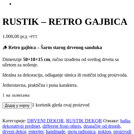
RUSTIK – RETRO GAJBICA
1.000,00
рсд
+PTT
🪵
Retro gajbica – Šarm starog drvenog sanduka
Dimenzije
50×18×15 cm
, ručno izrađena od svetlog drveta sa
užetom za nošenje.
Idealna za dekoraciju, odlaganje sitnica ili rustični izlog proizvoda.
Jednostavna, praktična i puna karaktera.
1 на залихама
RUSTIK
1
korisnik gleda ovaj proizvod
Додај у корпу
-
RETRO
GAJBICA
Категорије:
DRVENI DEKOR
,
RUSTIK DEKOR
Ознаке:
bašta
,
количина
dekorativni predmet
,
different from others
,
drugačije od drugih
,
drveni dekor
,
enterijer
,
handmade
,
moja radionica
,
poklon
,
proizvodi