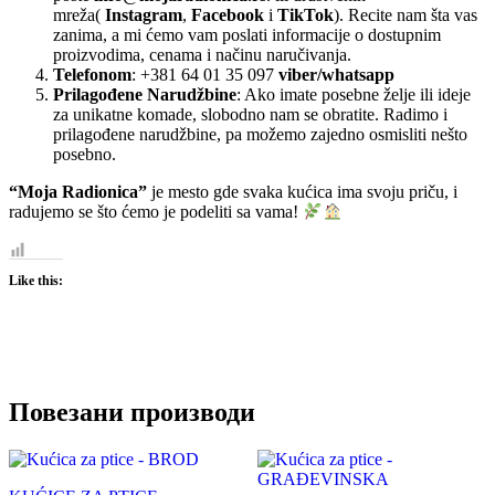
mreža(
Instagram
,
Facebook
i
TikTok
). Recite nam šta vas
zanima, a mi ćemo vam poslati informacije o dostupnim
proizvodima, cenama i načinu naručivanja.
Telefonom
: +381 64 01 35 097
viber/whatsapp
Prilagođene Narudžbine
: Ako imate posebne želje ili ideje
za unikatne komade, slobodno nam se obratite. Radimo i
prilagođene narudžbine, pa možemo zajedno osmisliti nešto
posebno.
“Moja Radionica”
je mesto gde svaka kućica ima svoju priču, i
radujemo se što ćemo je podeliti sa vama!
Like this:
Повезани производи