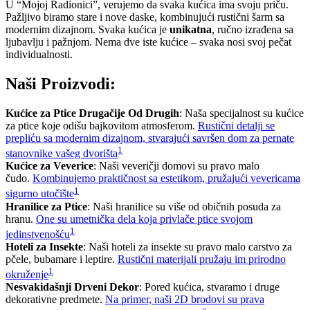
U “Mojoj Radionici”, verujemo da svaka kućica ima svoju priču.
Pažljivo biramo stare i nove daske, kombinujući rustični šarm sa
modernim dizajnom. Svaka kućica je
unikatna
, ručno izrađena sa
ljubavlju i pažnjom. Nema dve iste kućice – svaka nosi svoj pečat
individualnosti.
Naši Proizvodi:
Kućice za Ptice Drugačije Od Drugih
: Naša specijalnost su kućice
za ptice koje odišu bajkovitom atmosferom.
Rustični detalji se
prepliću sa modernim dizajnom, stvarajući savršen dom za pernate
1
stanovnike vašeg dvorišta
Kućice za Veverice
: Naši veveričji domovi su pravo malo
čudo.
Kombinujemo praktičnost sa estetikom, pružajući vevericama
1
sigurno utočište
Hranilice za Ptice
: Naši hranilice su više od običnih posuda za
hranu.
One su umetnička dela koja privlače ptice svojom
1
jedinstvenošću
Hoteli za Insekte
: Naši hoteli za insekte su pravo malo carstvo za
pčele, bubamare i leptire.
Rustični materijali pružaju im prirodno
1
okruženje
Nesvakidašnji Drveni Dekor
: Pored kućica, stvaramo i druge
dekorativne predmete.
Na primer, naši 2D brodovi su prava