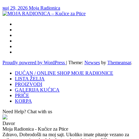
мај 29, 2026
Moja Radionica
Proudly powered by WordPress
|
Theme:
Newses
by
Themeansar
.
DUĆAN / ONLINE SHOP MOJE RADIONICE
LISTA ŽELJA
PROIZVODI
GALERIJA KUĆICA
PRIČE
KORPA
Need Help? Chat with us
Davor
Moja Radionica - Kućice za Ptice
Zdravo, Dobrodošli na moj sajt. Ukoliko imate pitanje vezano za