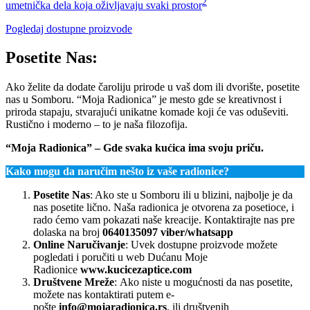
2
umetnička dela koja oživljavaju svaki prostor
Pogledaj dostupne proizvode
Posetite Nas:
Ako želite da dodate čaroliju prirode u vaš dom ili dvorište, posetite
nas u Somboru. “Moja Radionica” je mesto gde se kreativnost i
priroda stapaju, stvarajući unikatne komade koji će vas oduševiti.
Rustično i moderno – to je naša filozofija.
“Moja Radionica” – Gde svaka kućica ima svoju priču.
Kako mogu da naručim nešto iz vaše radionice?
Posetite Nas
: Ako ste u Somboru ili u blizini, najbolje je da
nas posetite lično. Naša radionica je otvorena za posetioce, i
rado ćemo vam pokazati naše kreacije. Kontaktirajte nas pre
dolaska na broj
0640135097 viber/whatsapp
Online Naručivanje
: Uvek dostupne proizvode možete
pogledati i poručiti u web Dućanu Moje
Radionice
www.kucicezaptice.com
Društvene Mreže
: Ako niste u mogućnosti da nas posetite,
možete nas kontaktirati putem e-
pošte
info@mojaradionica.rs
. ili društvenih