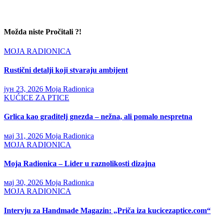
Možda niste Pročitali ?!
MOJA RADIONICA
Rustični detalji koji stvaraju ambijent
јун 23, 2026
Moja Radionica
KUĆICE ZA PTICE
Grlica kao graditelj gnezda – nežna, ali pomalo nespretna
мај 31, 2026
Moja Radionica
MOJA RADIONICA
Moja Radionica – Lider u raznolikosti dizajna
мај 30, 2026
Moja Radionica
MOJA RADIONICA
Intervju za Handmade Magazin: „Priča iza kucicezaptice.com“