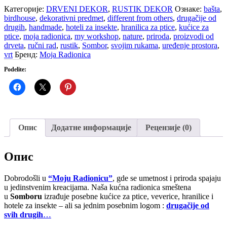
Dvokrilac
Категорије:
DRVENI DEKOR
,
RUSTIK DEKOR
Ознаке:
bašta
,
количина
birdhouse
,
dekorativni predmet
,
different from others
,
drugačije od
drugih
,
handmade
,
hoteli za insekte
,
hranilica za ptice
,
kućice za
ptice
,
moja radionica
,
my workshop
,
nature
,
priroda
,
proizvodi od
drveta
,
ručni rad
,
rustik
,
Sombor
,
svojim rukama
,
uređenje prostora
,
vrt
Бренд:
Moja Radionica
Podelite:
Опис
Додатне информације
Рецензије (0)
Опис
Dobrodošli u
“Moju Radionicu”
, gde se umetnost i priroda spajaju
u jedinstvenim kreacijama. Naša kućna radionica smeštena
u
Somboru
izrađuje posebne kućice za ptice, veverice, hranilice i
hotele za insekte – ali sa jednim posebnim logom :
drugačije od
svih drugih
…