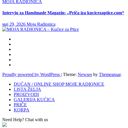
MOJA RADIONICA
Intervju za Handmade Magazin: „Priča iza kucicezaptice.com“
мај 29, 2026
Moja Radionica
Proudly powered by WordPress
|
Theme:
Newses
by
Themeansar
.
DUĆAN / ONLINE SHOP MOJE RADIONICE
LISTA ŽELJA
PROIZVODI
GALERIJA KUĆICA
PRIČE
KORPA
Need Help? Chat with us