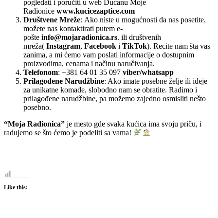
pogledati i poručiti u web Dućanu Moje
Radionice
www.kucicezaptice.com
Društvene Mreže
: Ako niste u mogućnosti da nas posetite,
možete nas kontaktirati putem e-
pošte
info@mojaradionica.rs
. ili društvenih
mreža(
Instagram
,
Facebook
i
TikTok
). Recite nam šta vas
zanima, a mi ćemo vam poslati informacije o dostupnim
proizvodima, cenama i načinu naručivanja.
Telefonom
: +381 64 01 35 097
viber/whatsapp
Prilagođene Narudžbine
: Ako imate posebne želje ili ideje
za unikatne komade, slobodno nam se obratite. Radimo i
prilagođene narudžbine, pa možemo zajedno osmisliti nešto
posebno.
“Moja Radionica”
je mesto gde svaka kućica ima svoju priču, i
radujemo se što ćemo je podeliti sa vama!
Like this: