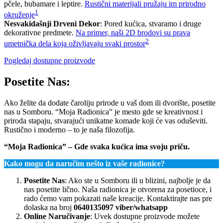
pčele, bubamare i leptire.
Rustični materijali pružaju im prirodno
1
okruženje
Nesvakidašnji Drveni Dekor
: Pored kućica, stvaramo i druge
dekorativne predmete.
Na primer, naši 2D brodovi su prava
2
umetnička dela koja oživljavaju svaki prostor
Pogledaj dostupne proizvode
Posetite Nas:
Ako želite da dodate čaroliju prirode u vaš dom ili dvorište, posetite
nas u Somboru. “Moja Radionica” je mesto gde se kreativnost i
priroda stapaju, stvarajući unikatne komade koji će vas oduševiti.
Rustično i moderno – to je naša filozofija.
“Moja Radionica” – Gde svaka kućica ima svoju priču.
Kako mogu da naručim nešto iz vaše radionice?
Posetite Nas
: Ako ste u Somboru ili u blizini, najbolje je da
nas posetite lično. Naša radionica je otvorena za posetioce, i
rado ćemo vam pokazati naše kreacije. Kontaktirajte nas pre
dolaska na broj
0640135097 viber/whatsapp
Online Naručivanje
: Uvek dostupne proizvode možete