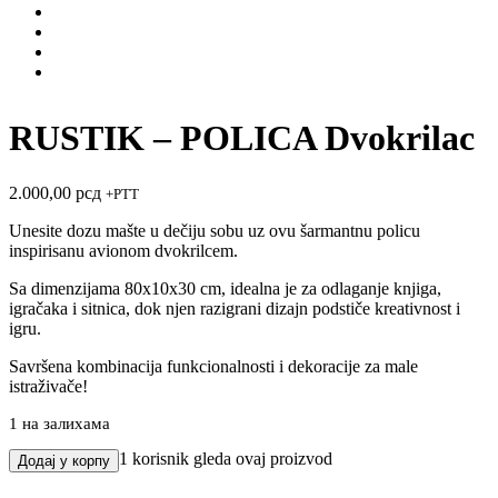
RUSTIK – POLICA Dvokrilac
2.000,00
рсд
+PTT
Unesite dozu mašte u dečiju sobu uz ovu šarmantnu policu
inspirisanu avionom dvokrilcem.
Sa dimenzijama 80x10x30 cm, idealna je za odlaganje knjiga,
igračaka i sitnica, dok njen razigrani dizajn podstiče kreativnost i
igru.
Savršena kombinacija funkcionalnosti i dekoracije za male
istraživače!
1 на залихама
RUSTIK
1
korisnik gleda ovaj proizvod
Додај у корпу
-
POLICA