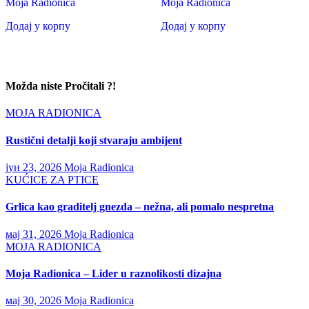
Moja Radionica
Moja Radionica
Додај у корпу
Додај у корпу
Možda niste Pročitali ?!
MOJA RADIONICA
Rustični detalji koji stvaraju ambijent
јун 23, 2026
Moja Radionica
KUĆICE ZA PTICE
Grlica kao graditelj gnezda – nežna, ali pomalo nespretna
мај 31, 2026
Moja Radionica
MOJA RADIONICA
Moja Radionica – Lider u raznolikosti dizajna
мај 30, 2026
Moja Radionica