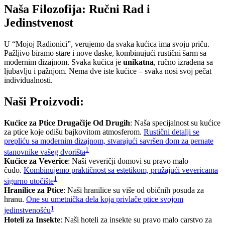
Naša Filozofija: Ručni Rad i
Jedinstvenost
U “Mojoj Radionici”, verujemo da svaka kućica ima svoju priču.
Pažljivo biramo stare i nove daske, kombinujući rustični šarm sa
modernim dizajnom. Svaka kućica je
unikatna
, ručno izrađena sa
ljubavlju i pažnjom. Nema dve iste kućice – svaka nosi svoj pečat
individualnosti.
Naši Proizvodi:
Kućice za Ptice Drugačije Od Drugih
: Naša specijalnost su kućice
za ptice koje odišu bajkovitom atmosferom.
Rustični detalji se
prepliću sa modernim dizajnom, stvarajući savršen dom za pernate
1
stanovnike vašeg dvorišta
Kućice za Veverice
: Naši veveričji domovi su pravo malo
čudo.
Kombinujemo praktičnost sa estetikom, pružajući vevericama
1
sigurno utočište
Hranilice za Ptice
: Naši hranilice su više od običnih posuda za
hranu.
One su umetnička dela koja privlače ptice svojom
1
jedinstvenošću
Hoteli za Insekte
: Naši hoteli za insekte su pravo malo carstvo za