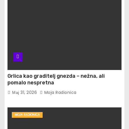
Grlica kao graditelj gnezda – nežna, ali
pomalo nespretna
Мај 31, 2026
Moja Radionica
MOJA RADIONICA