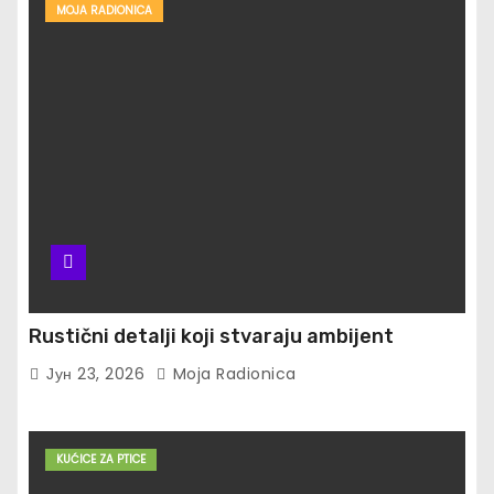
MOJA RADIONICA
Rustični detalji koji stvaraju ambijent
Јун 23, 2026
Moja Radionica
KUĆICE ZA PTICE