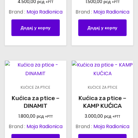
4.500,00
рсд
1.500,00
рсд
+PTT
+PTT
Brand :
Moja Radionica
Brand :
Moja Radionica
Додај у корпу
Додај у корпу
KUĆICE ZA PTICE
KUĆICE ZA PTICE
Kućica za ptice –
Kućica za ptice –
DINAMIT
KAMP KUĆICA
1.800,00
рсд
3.000,00
рсд
+PTT
+PTT
Brand :
Moja Radionica
Brand :
Moja Radionica