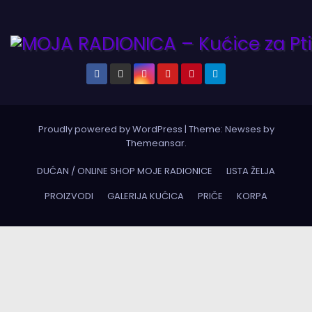
Proudly powered by WordPress
|
Theme:
Newses
by
Themeansar
.
DUĆAN / ONLINE SHOP MOJE RADIONICE
LISTA ŽELJA
PROIZVODI
GALERIJA KUĆICA
PRIČE
KORPA