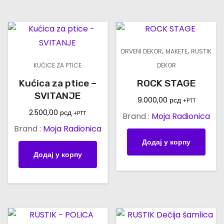
,
,
DRVENI DEKOR
MAKETE
RUSTIK
KUĆICE ZA PTICE
DEKOR
Kućica za ptice –
ROCK STAGE
SVITANJE
9.000,00
рсд
+PTT
2.500,00
рсд
+PTT
Brand :
Moja Radionica
Brand :
Moja Radionica
Додај у корпу
Додај у корпу