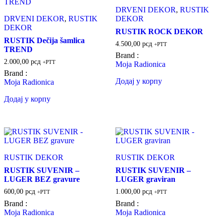
DRVENI DEKOR
,
RUSTIK
DRVENI DEKOR
,
RUSTIK
DEKOR
DEKOR
RUSTIK ROCK DEKOR
RUSTIK Dečija šamlica
4.500,00
рсд
+PTT
TREND
Brand :
2.000,00
рсд
+PTT
Moja Radionica
Brand :
Додај у корпу
Moja Radionica
Додај у корпу
RUSTIK DEKOR
RUSTIK DEKOR
RUSTIK SUVENIR –
RUSTIK SUVENIR –
LUGER BEZ gravure
LUGER graviran
600,00
рсд
1.000,00
рсд
+PTT
+PTT
Brand :
Brand :
Moja Radionica
Moja Radionica