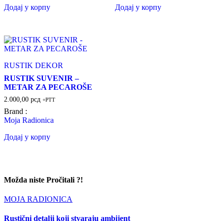
Додај у корпу
Додај у корпу
RUSTIK DEKOR
RUSTIK SUVENIR –
METAR ZA PECAROŠE
2.000,00
рсд
+PTT
Brand :
Moja Radionica
Додај у корпу
Možda niste Pročitali ?!
MOJA RADIONICA
Rustični detalji koji stvaraju ambijent