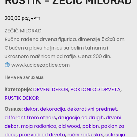
RUSTIK – ZEČIĆ MILORAD
200,00
рсд
+PTT
ZEČIĆ MILORAD
Ručno rađena drvena figurica, dimenzije 5x2x8 cm.
Obučen u plavu haljinicu sa belim tufnama i
ukrasnom mašnicom od rafije. Cena: 200 din.
www.kucicezaptice.com
Нема на залихама
Категорије:
DRVENI DEKOR
,
POKLONI OD DRVETA
,
RUSTIK DEKOR
Ознаке:
dekor
,
dekoracija
,
dekorativni predmet
,
different from others
,
drugačije od drugih
,
drveni
dekor
,
moja radionica
,
old wood
,
poklon
,
poklon za
decu
,
proizvodi od drveta
,
ručni rad
,
uskrs
,
uskršnja