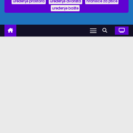
uređenje prostora
uređenje dvorišta
hranilice za ptice
uređenje bašte