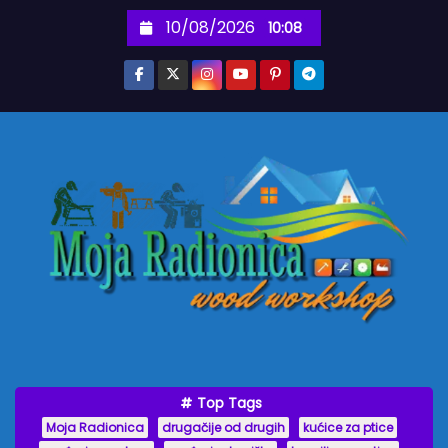
S
10/08/2026
10:08
k
i
p
t
o
c
o
n
t
e
n
t
Top Tags
Moja Radionica
drugačije od drugih
kućice za ptice