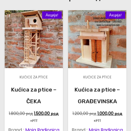
Акција!
Акција!
KUĆICE ZA PTICE
KUĆICE ZA PTICE
Kućica za ptice –
Kućica za ptice –
ČEKA
GRAĐEVINSKA
О
Т
О
Т
1.800,00
рсд
1.500,00
рсд
1.200,00
рсд
1.000,00
рсд
р
р
р
р
+PTT
+PTT
и
е
и
е
Brand :
Moja Radionica
Brand :
Moja Radionica