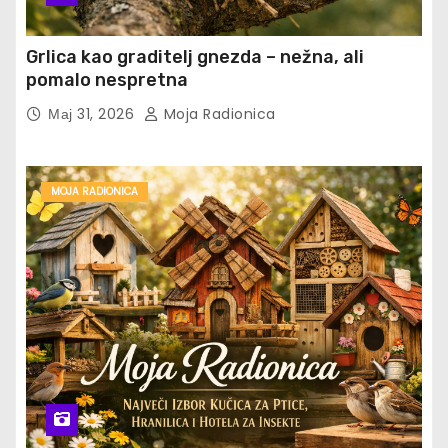
Grlica kao graditelj gnezda – nežna, ali
pomalo nespretna
Мај 31, 2026
Moja Radionica
MOJA RADIONICA