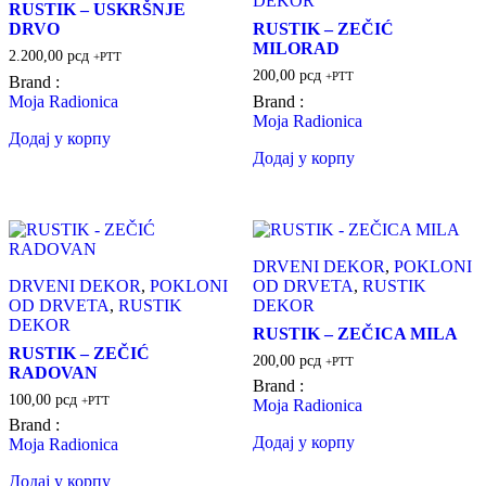
DEKOR
RUSTIK – USKRŠNJE
DRVO
RUSTIK – ZEČIĆ
MILORAD
2.200,00
рсд
+PTT
200,00
рсд
+PTT
Brand :
Moja Radionica
Brand :
Moja Radionica
Додај у корпу
Додај у корпу
DRVENI DEKOR
,
POKLONI
DRVENI DEKOR
,
POKLONI
OD DRVETA
,
RUSTIK
OD DRVETA
,
RUSTIK
DEKOR
DEKOR
RUSTIK – ZEČICA MILA
RUSTIK – ZEČIĆ
200,00
рсд
+PTT
RADOVAN
Brand :
100,00
рсд
+PTT
Moja Radionica
Brand :
Додај у корпу
Moja Radionica
Додај у корпу