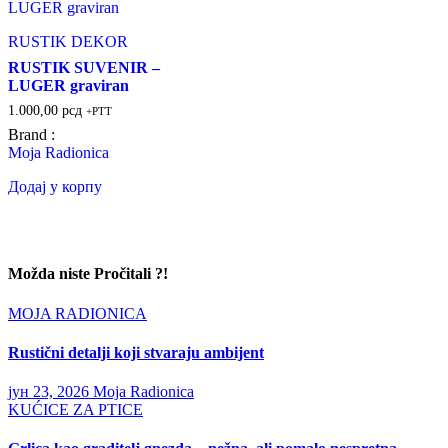
RUSTIK DEKOR
RUSTIK SUVENIR –
LUGER graviran
1.000,00
рсд
+PTT
Brand :
Moja Radionica
Додај у корпу
Možda niste Pročitali ?!
MOJA RADIONICA
Rustični detalji koji stvaraju ambijent
јун 23, 2026
Moja Radionica
KUĆICE ZA PTICE