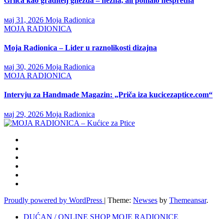
Grlica kao graditelj gnezda – nežna, ali pomalo nespretna
мај 31, 2026
Moja Radionica
MOJA RADIONICA
Moja Radionica – Lider u raznolikosti dizajna
мај 30, 2026
Moja Radionica
MOJA RADIONICA
Intervju za Handmade Magazin: „Priča iza kucicezaptice.com“
мај 29, 2026
Moja Radionica
Proudly powered by WordPress
|
Theme:
Newses
by
Themeansar
.
DUĆAN / ONLINE SHOP MOJE RADIONICE