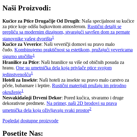
Naši Proizvodi:
Kućice za Ptice Drugačije Od Drugih
: Naša specijalnost su kućice
za ptice koje odišu bajkovitom atmosferom.
Rustični detalji se
prepliću sa modernim dizajnom, stvarajući savršen dom za pernate
1
stanovnike vašeg dvorišta
Kućice za Veverice
: Naši veveričji domovi su pravo malo
čudo.
Kombinujemo praktičnost sa estetikom, pružajući vevericama
1
sigurno utočište
Hranilice za Ptice
: Naši hranilice su više od običnih posuda za
hranu.
One su umetnička dela koja privlače ptice svojom
1
jedinstvenošću
Hoteli za Insekte
: Naši hoteli za insekte su pravo malo carstvo za
pčele, bubamare i leptire.
Rustični materijali pružaju im prirodno
1
okruženje
Nesvakidašnji Drveni Dekor
: Pored kućica, stvaramo i druge
dekorativne predmete.
Na primer, naši 2D brodovi su prava
2
umetnička dela koja oživljavaju svaki prostor
Pogledaj dostupne proizvode
Posetite Nas: