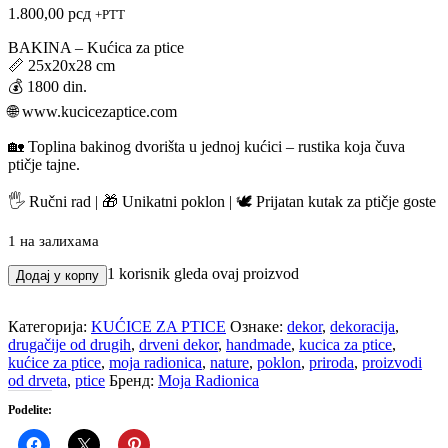
1.800,00
рсд
+PTT
BAKINA – Kućica za ptice
📏 25x20x28 cm
💰 1800 din.
🌐 www.kucicezaptice.com
🏡 Toplina bakinog dvorišta u jednoj kućici – rustika koja čuva
ptičje tajne.
🖐️ Ručni rad | 🎁 Unikatni poklon | 🕊️ Prijatan kutak za ptičje goste
1 на залихама
Kućica
1
korisnik gleda ovaj proizvod
Додај у корпу
za
ptice
-
Категорија:
KUĆICE ZA PTICE
Ознаке:
dekor
,
dekoracija
,
BAKINA
drugačije od drugih
,
drveni dekor
,
handmade
,
kucica za ptice
,
количина
kućice za ptice
,
moja radionica
,
nature
,
poklon
,
priroda
,
proizvodi
od drveta
,
ptice
Бренд:
Moja Radionica
Podelite: