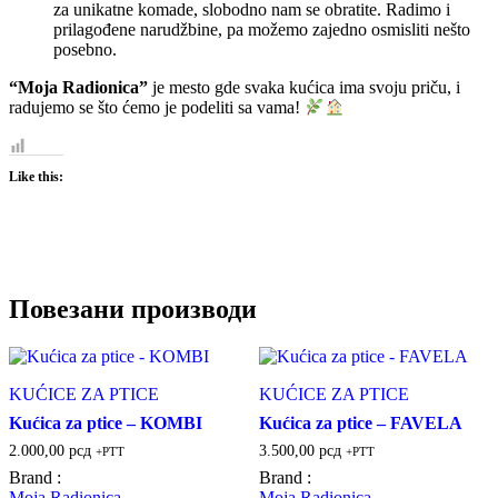
za unikatne komade, slobodno nam se obratite. Radimo i
prilagođene narudžbine, pa možemo zajedno osmisliti nešto
posebno.
“Moja Radionica”
je mesto gde svaka kućica ima svoju priču, i
radujemo se što ćemo je podeliti sa vama!
Like this:
Повезани производи
KUĆICE ZA PTICE
KUĆICE ZA PTICE
Kućica za ptice – KOMBI
Kućica za ptice – FAVELA
2.000,00
рсд
3.500,00
рсд
+PTT
+PTT
Brand :
Brand :
Moja Radionica
Moja Radionica