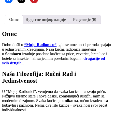
Опис
Додатне информације
Рецензије (0)
Опис
Dobrodošli u
“Moju Radionicu”
, gde se umetnost i priroda spajaju
u jedinstvenim kreacijama. Naša kućna radionica smeštena
u
Somboru
izrađuje posebne kućice za ptice, veverice, hranilice i
hotele za insekte – ali sa jednim posebnim logom :
drugačije od
svih drugih
…
Naša Filozofija: Ručni Rad i
Jedinstvenost
U “Mojoj Radionici”, verujemo da svaka kućica ima svoju priču.
Pažljivo biramo stare i nove daske, kombinujući rustični šarm sa
modernim dizajnom. Svaka kućica je
unikatna
, ručno izrađena sa
ljubavlju i pažnjom. Nema dve iste kućice – svaka nosi svoj pečat
individualnosti.