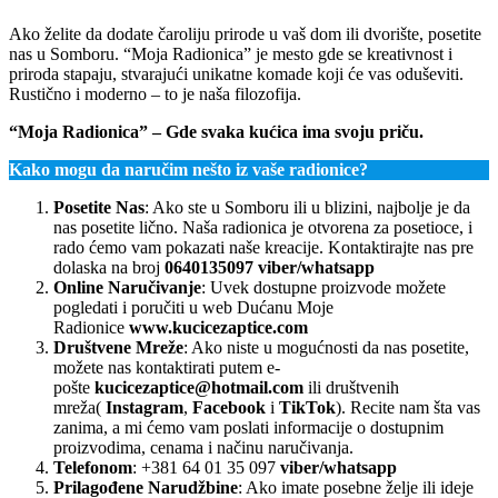
Ako želite da dodate čaroliju prirode u vaš dom ili dvorište, posetite
nas u Somboru. “Moja Radionica” je mesto gde se kreativnost i
priroda stapaju, stvarajući unikatne komade koji će vas oduševiti.
Rustično i moderno – to je naša filozofija.
“Moja Radionica” – Gde svaka kućica ima svoju priču.
Kako mogu da naručim nešto iz vaše radionice?
Posetite Nas
: Ako ste u Somboru ili u blizini, najbolje je da
nas posetite lično. Naša radionica je otvorena za posetioce, i
rado ćemo vam pokazati naše kreacije. Kontaktirajte nas pre
dolaska na broj
0640135097 viber/whatsapp
Online Naručivanje
: Uvek dostupne proizvode možete
pogledati i poručiti u web Dućanu Moje
Radionice
www.kucicezaptice.com
Društvene Mreže
: Ako niste u mogućnosti da nas posetite,
možete nas kontaktirati putem e-
pošte
kucicezaptice@hotmail.com
ili društvenih
mreža(
Instagram
,
Facebook
i
TikTok
). Recite nam šta vas
zanima, a mi ćemo vam poslati informacije o dostupnim
proizvodima, cenama i načinu naručivanja.
Telefonom
: +381 64 01 35 097
viber/whatsapp
Prilagođene Narudžbine
: Ako imate posebne želje ili ideje