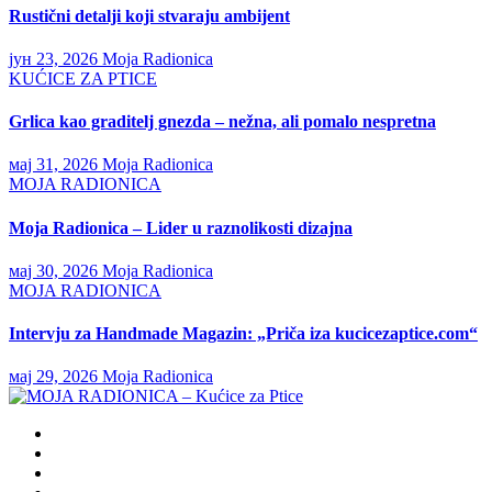
Rustični detalji koji stvaraju ambijent
јун 23, 2026
Moja Radionica
KUĆICE ZA PTICE
Grlica kao graditelj gnezda – nežna, ali pomalo nespretna
мај 31, 2026
Moja Radionica
MOJA RADIONICA
Moja Radionica – Lider u raznolikosti dizajna
мај 30, 2026
Moja Radionica
MOJA RADIONICA
Intervju za Handmade Magazin: „Priča iza kucicezaptice.com“
мај 29, 2026
Moja Radionica