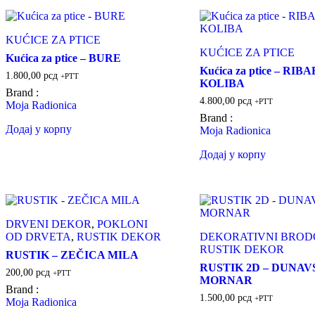
KUĆICE ZA PTICE
KUĆICE ZA PTICE
Kućica za ptice – BURE
Kućica za ptice – RIB
1.800,00
рсд
+PTT
KOLIBA
Brand :
4.800,00
рсд
+PTT
Moja Radionica
Brand :
Додај у корпу
Moja Radionica
Додај у корпу
DRVENI DEKOR
,
POKLONI
OD DRVETA
,
RUSTIK DEKOR
DEKORATIVNI BROD
RUSTIK DEKOR
RUSTIK – ZEČICA MILA
RUSTIK 2D – DUNAV
200,00
рсд
+PTT
MORNAR
Brand :
1.500,00
рсд
+PTT
Moja Radionica