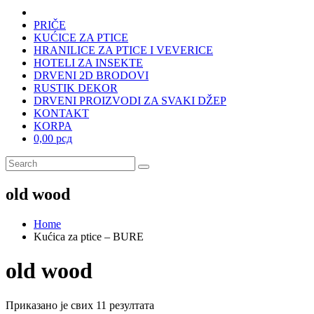
PRIČE
KUĆICE ZA PTICE
HRANILICE ZA PTICE I VEVERICE
HOTELI ZA INSEKTE
DRVENI 2D BRODOVI
RUSTIK DEKOR
DRVENI PROIZVODI ZA SVAKI DŽEP
KONTAKT
KORPA
0,00 рсд
old wood
Home
Kućica za ptice – BURE
old wood
Приказано је свих 11 резултата