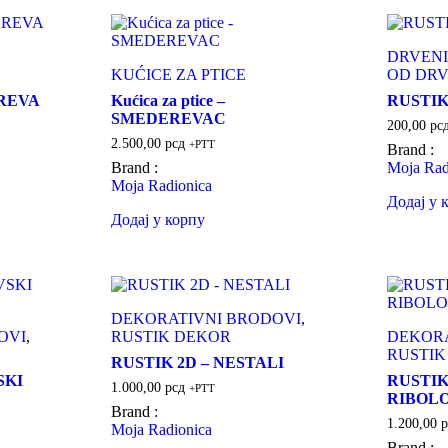
DRVENI
KUĆICE ZA PTICE
OD DR
AREVA
Kućica za ptice –
RUSTIK
SMEDEREVAC
200,00
рс
2.500,00
рсд
+PTT
Brand :
Brand :
Moja Rad
Moja Radionica
Додај у 
Додај у корпу
DEKORATIVNI BRODOVI
,
OVI
,
RUSTIK DEKOR
DEKORA
RUSTIK
RUSTIK 2D – NESTALI
SKI
RUSTIK
1.000,00
рсд
+PTT
RIBOL
Brand :
1.200,00
р
Moja Radionica
Brand :