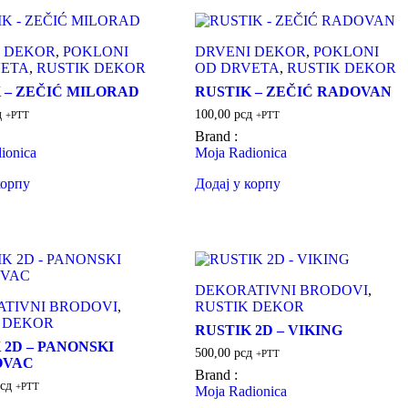
 DEKOR
,
POKLONI
DRVENI DEKOR
,
POKLONI
VETA
,
RUSTIK DEKOR
OD DRVETA
,
RUSTIK DEKOR
 – ZEČIĆ MILORAD
RUSTIK – ZEČIĆ RADOVAN
д
100,00
рсд
+PTT
+PTT
Brand :
ionica
Moja Radionica
корпу
Додај у корпу
DEKORATIVNI BRODOVI
,
TIVNI BRODOVI
,
RUSTIK DEKOR
 DEKOR
RUSTIK 2D – VIKING
 2D – PANONSKI
500,00
рсд
+PTT
OVAC
Brand :
сд
+PTT
Moja Radionica