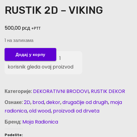
RUSTIK 2D – VIKING
500,00
рсд
+PTT
1 на залихама
R
Додај у корпу
1
U
korisnik gleda ovaj proizvod
S
T
I
Категорије:
DEKORATIVNI BRODOVI
,
RUSTIK DEKOR
K
Ознаке:
2D
,
brod
,
dekor
,
drugačije od drugih
,
moja
2
radionica
,
old wood
,
proizvodi od drveta
D
-
Бренд:
Moja Radionica
V
Podelite: