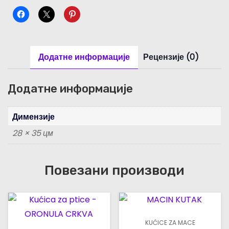
I
K
I
N
Додатне информације
Рецензије (0)
G
к
о
Додатне информације
л
и
Димензије
ч
28 × 35 цм
и
н
Повезани производи
а
KUĆICE ZA MACE