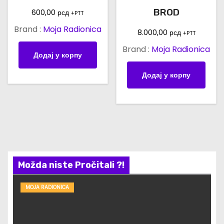
BROD
600,00
рсд
+PTT
Brand :
Moja Radionica
8.000,00
рсд
+PTT
Brand :
Moja Radionica
Додај у корпу
Додај у корпу
Možda niste Pročitali ?!
MOJA RADIONICA