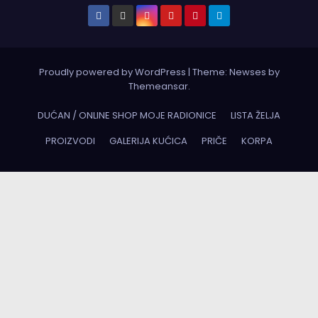
Proudly powered by WordPress
|
Theme:
Newses
by
Themeansar
.
DUĆAN / ONLINE SHOP MOJE RADIONICE
LISTA ŽELJA
PROIZVODI
GALERIJA KUĆICA
PRIČE
KORPA