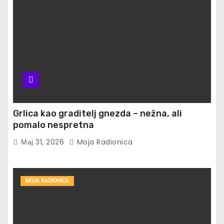
Grlica kao graditelj gnezda – nežna, ali
pomalo nespretna
Мај 31, 2026
Moja Radionica
MOJA RADIONICA