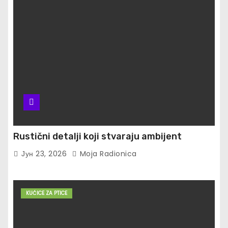
Rustični detalji koji stvaraju ambijent
Јун 23, 2026
Moja Radionica
KUĆICE ZA PTICE