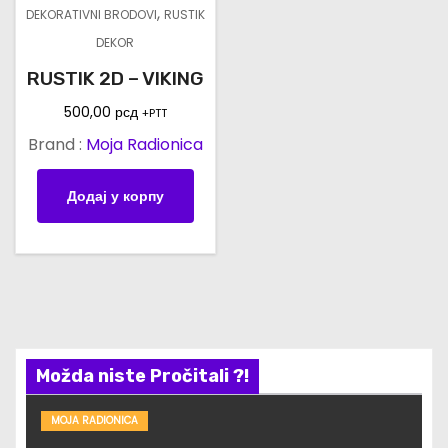
,
DEKORATIVNI BRODOVI
RUSTIK
DEKOR
RUSTIK 2D – VIKING
500,00
рсд
+PTT
Brand :
Moja Radionica
Додај у корпу
Možda niste Pročitali ?!
MOJA RADIONICA