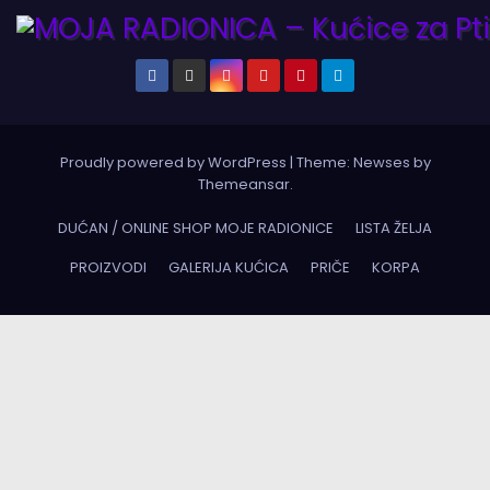
Proudly powered by WordPress
|
Theme:
Newses
by
Themeansar
.
DUĆAN / ONLINE SHOP MOJE RADIONICE
LISTA ŽELJA
PROIZVODI
GALERIJA KUĆICA
PRIČE
KORPA