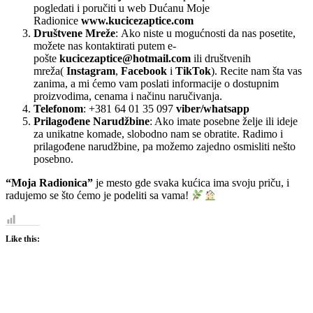
pogledati i poručiti u web Dućanu Moje
Radionice
www.kucicezaptice.com
Društvene Mreže
: Ako niste u mogućnosti da nas posetite,
možete nas kontaktirati putem e-
pošte
kucicezaptice@hotmail.com
ili društvenih
mreža(
Instagram
,
Facebook
i
TikTok
). Recite nam šta vas
zanima, a mi ćemo vam poslati informacije o dostupnim
proizvodima, cenama i načinu naručivanja.
Telefonom
: +381 64 01 35 097
viber/whatsapp
Prilagođene Narudžbine
: Ako imate posebne želje ili ideje
za unikatne komade, slobodno nam se obratite. Radimo i
prilagođene narudžbine, pa možemo zajedno osmisliti nešto
posebno.
“Moja Radionica”
je mesto gde svaka kućica ima svoju priču, i
radujemo se što ćemo je podeliti sa vama!
Like this: