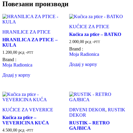
Повезани производи
KUĆICE ZA PTICE
HRANILICE ZA PTICE
Kućica za ptice – BATKO
HRANILICA ZA PTICE –
2.000,00
рсд
+PTT
KULA
Brand :
1.200,00
рсд
+PTT
Moja Radionica
Brand :
Додај у корпу
Moja Radionica
Додај у корпу
KUĆICE ZA VEVERICE
DRVENI DEKOR
,
RUSTIK
DEKOR
Kućica za ptice –
VEVERICINA KUĆA
RUSTIK – RETRO
GAJBICA
4.500,00
рсд
+PTT