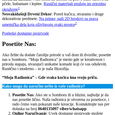
pčele, bubamare i leptire.
Rustični materijali pružaju im prirodno
1
okruženje
Nesvakidašnji Drveni Dekor
: Pored kućica, stvaramo i druge
dekorativne predmete.
Na primer, naši 2D brodovi su prava
2
umetnička dela koja oživljavaju svaki prostor
Pogledaj dostupne proizvode
Posetite Nas:
Ako želite da dodate čaroliju prirode u vaš dom ili dvorište, posetite
nas u Somboru. “Moja Radionica” je mesto gde se kreativnost i
priroda stapaju, stvarajući unikatne komade koji će vas oduševiti.
Rustično i moderno – to je naša filozofija.
“Moja Radionica” – Gde svaka kućica ima svoju priču.
Kako mogu da naručim nešto iz vaše radionice?
Posetite Nas
: Ako ste u Somboru ili u blizini, najbolje je da
nas posetite lično. Naša radionica je otvorena za posetioce, i
rado ćemo vam pokazati naše kreacije. Kontaktirajte nas pre
dolaska na broj
0640135097 viber/whatsapp
Online Naručivanje
: Uvek dostupne proizvode možete