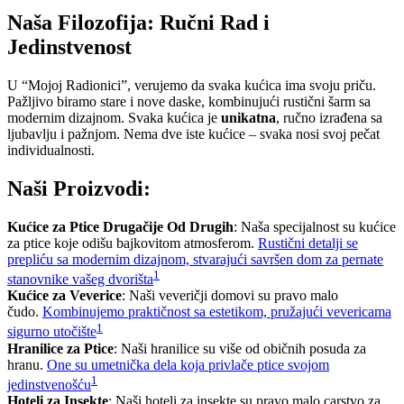
Naša Filozofija: Ručni Rad i
Jedinstvenost
U “Mojoj Radionici”, verujemo da svaka kućica ima svoju priču.
Pažljivo biramo stare i nove daske, kombinujući rustični šarm sa
modernim dizajnom. Svaka kućica je
unikatna
, ručno izrađena sa
ljubavlju i pažnjom. Nema dve iste kućice – svaka nosi svoj pečat
individualnosti.
Naši Proizvodi:
Kućice za Ptice Drugačije Od Drugih
: Naša specijalnost su kućice
za ptice koje odišu bajkovitom atmosferom.
Rustični detalji se
prepliću sa modernim dizajnom, stvarajući savršen dom za pernate
1
stanovnike vašeg dvorišta
Kućice za Veverice
: Naši veveričji domovi su pravo malo
čudo.
Kombinujemo praktičnost sa estetikom, pružajući vevericama
1
sigurno utočište
Hranilice za Ptice
: Naši hranilice su više od običnih posuda za
hranu.
One su umetnička dela koja privlače ptice svojom
1
jedinstvenošću
Hoteli za Insekte
: Naši hoteli za insekte su pravo malo carstvo za