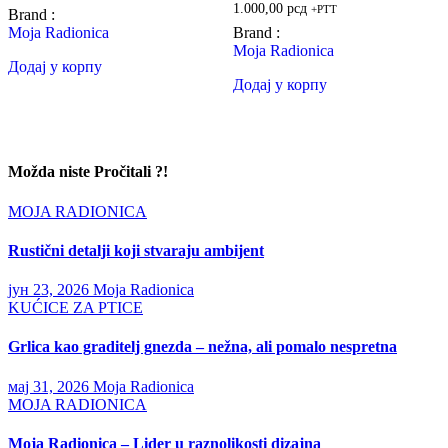
1.000,00
рсд
+PTT
Brand :
Moja Radionica
Brand :
Moja Radionica
Додај у корпу
Додај у корпу
Možda niste Pročitali ?!
MOJA RADIONICA
Rustični detalji koji stvaraju ambijent
јун 23, 2026
Moja Radionica
KUĆICE ZA PTICE
Grlica kao graditelj gnezda – nežna, ali pomalo nespretna
мај 31, 2026
Moja Radionica
MOJA RADIONICA
Moja Radionica – Lider u raznolikosti dizajna