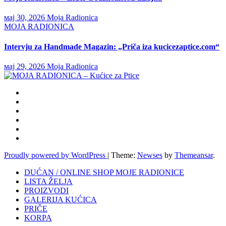
мај 30, 2026
Moja Radionica
MOJA RADIONICA
Intervju za Handmade Magazin: „Priča iza kucicezaptice.com“
мај 29, 2026
Moja Radionica
Proudly powered by WordPress
|
Theme:
Newses
by
Themeansar
.
DUĆAN / ONLINE SHOP MOJE RADIONICE
LISTA ŽELJA
PROIZVODI
GALERIJA KUĆICA
PRIČE
KORPA