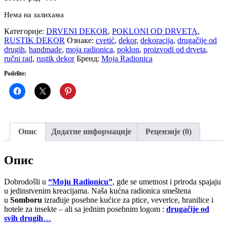
Нема на залихама
Категорије:
DRVENI DEKOR
,
POKLONI OD DRVETA
,
RUSTIK DEKOR
Ознаке:
cvetić
,
dekor
,
dekoracija
,
drugačije od
drugih
,
handmade
,
moja radionica
,
poklon
,
proizvodi od drveta
,
ručni rad
,
rustik dekor
Бренд:
Moja Radionica
Podelite:
Опис
Додатне информације
Рецензије (0)
Опис
Dobrodošli u
“Moju Radionicu”
, gde se umetnost i priroda spajaju
u jedinstvenim kreacijama. Naša kućna radionica smeštena
u
Somboru
izrađuje posebne kućice za ptice, veverice, hranilice i
hotele za insekte – ali sa jednim posebnim logom :
drugačije od
svih drugih
…