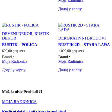
Moja Radionica
Додај у корпу
DRVENI DEKOR
,
RUSTIK
DEKOR
DEKORATIVNI BRODOVI
RUSTIK – POLICA
RUSTIK 2D – STARA LAĐA
600,00
рсд
1.000,00
рсд
+PTT
+PTT
Brand :
Brand :
Moja Radionica
Moja Radionica
Додај у корпу
Додај у корпу
Možda niste Pročitali ?!
MOJA RADIONICA
Rustični detalji koji stvaraju ambijent