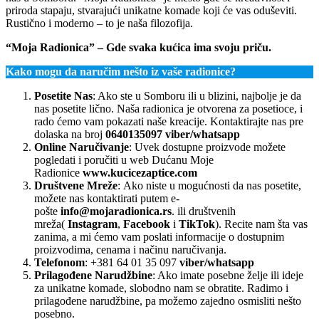
priroda stapaju, stvarajući unikatne komade koji će vas oduševiti.
Rustično i moderno – to je naša filozofija.
“Moja Radionica” – Gde svaka kućica ima svoju priču.
Kako mogu da naručim nešto iz vaše radionice?
Posetite Nas
: Ako ste u Somboru ili u blizini, najbolje je da
nas posetite lično. Naša radionica je otvorena za posetioce, i
rado ćemo vam pokazati naše kreacije. Kontaktirajte nas pre
dolaska na broj
0640135097 viber/whatsapp
Online Naručivanje
: Uvek dostupne proizvode možete
pogledati i poručiti u web Dućanu Moje
Radionice
www.kucicezaptice.com
Društvene Mreže
: Ako niste u mogućnosti da nas posetite,
možete nas kontaktirati putem e-
pošte
info@mojaradionica.rs
. ili društvenih
mreža(
Instagram
,
Facebook
i
TikTok
). Recite nam šta vas
zanima, a mi ćemo vam poslati informacije o dostupnim
proizvodima, cenama i načinu naručivanja.
Telefonom
: +381 64 01 35 097
viber/whatsapp
Prilagođene Narudžbine
: Ako imate posebne želje ili ideje
za unikatne komade, slobodno nam se obratite. Radimo i
prilagođene narudžbine, pa možemo zajedno osmisliti nešto
posebno.