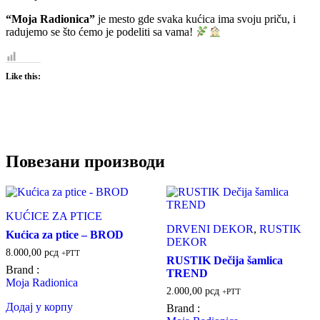
“Moja Radionica”
je mesto gde svaka kućica ima svoju priču, i
radujemo se što ćemo je podeliti sa vama!
Like this:
Повезани производи
KUĆICE ZA PTICE
DRVENI DEKOR
,
RUSTIK
Kućica za ptice – BROD
DEKOR
8.000,00
рсд
+PTT
RUSTIK Dečija šamlica
Brand :
TREND
Moja Radionica
2.000,00
рсд
+PTT
Додај у корпу
Brand :