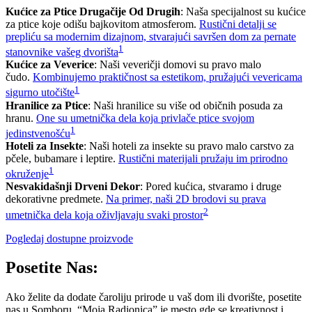
Kućice za Ptice Drugačije Od Drugih
: Naša specijalnost su kućice
za ptice koje odišu bajkovitom atmosferom.
Rustični detalji se
prepliću sa modernim dizajnom, stvarajući savršen dom za pernate
1
stanovnike vašeg dvorišta
Kućice za Veverice
: Naši veveričji domovi su pravo malo
čudo.
Kombinujemo praktičnost sa estetikom, pružajući vevericama
1
sigurno utočište
Hranilice za Ptice
: Naši hranilice su više od običnih posuda za
hranu.
One su umetnička dela koja privlače ptice svojom
1
jedinstvenošću
Hoteli za Insekte
: Naši hoteli za insekte su pravo malo carstvo za
pčele, bubamare i leptire.
Rustični materijali pružaju im prirodno
1
okruženje
Nesvakidašnji Drveni Dekor
: Pored kućica, stvaramo i druge
dekorativne predmete.
Na primer, naši 2D brodovi su prava
2
umetnička dela koja oživljavaju svaki prostor
Pogledaj dostupne proizvode
Posetite Nas:
Ako želite da dodate čaroliju prirode u vaš dom ili dvorište, posetite
nas u Somboru. “Moja Radionica” je mesto gde se kreativnost i