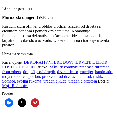
1.000,00
рсд
+PTT
Mornarski ofinger 35×30 cm
Rustični zidni ofinger u obliku brodića, izrađen od drveta sa
efektnom patinom i pomorskim detaljima. Kombinuje
funkcionalnost sa dekorativnim šarmom – idealan za hodnik,
kupatilo ili vikendicu uz vodu. Unosi duh mora i tradicije u svaki
prostor.
Нема на залихама
Категорије:
DEKORATIVNI BRODOVI
,
DRVENI DEKOR
,
RUSTIK DEKOR
Ознаке:
bašta
,
dekorativni predmet
,
different
from others
,
drugačije od drugih
,
drveni dekor
,
enterijer
,
handmade
,
moja radionica
,
poklon
,
proizvodi od drveta
,
ručni rad
,
rustik
,
Sombor
,
svojim rukama
,
uređenje kuće
,
uređenje prostora
Бренд:
Moja Radionica
Podelite: