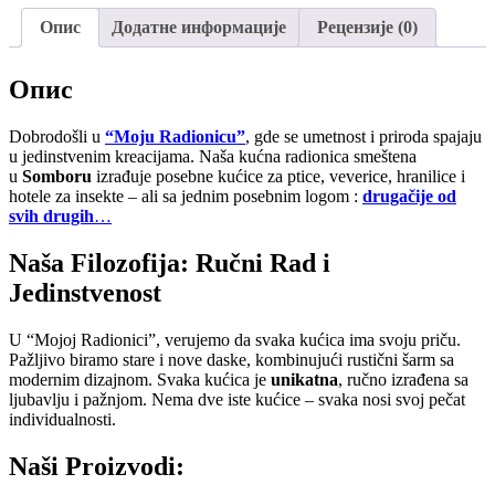
Опис
Додатне информације
Рецензије (0)
Опис
Dobrodošli u
“Moju Radionicu”
, gde se umetnost i priroda spajaju
u jedinstvenim kreacijama. Naša kućna radionica smeštena
u
Somboru
izrađuje posebne kućice za ptice, veverice, hranilice i
hotele za insekte – ali sa jednim posebnim logom :
drugačije od
svih drugih
…
Naša Filozofija: Ručni Rad i
Jedinstvenost
U “Mojoj Radionici”, verujemo da svaka kućica ima svoju priču.
Pažljivo biramo stare i nove daske, kombinujući rustični šarm sa
modernim dizajnom. Svaka kućica je
unikatna
, ručno izrađena sa
ljubavlju i pažnjom. Nema dve iste kućice – svaka nosi svoj pečat
individualnosti.
Naši Proizvodi: