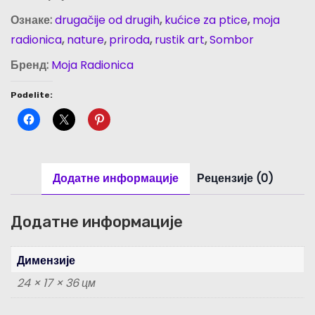
a
Ознаке:
drugačije od drugih
,
kućice za ptice
,
moja
z
radionica
,
nature
,
priroda
,
rustik art
,
Sombor
a
p
Бренд:
Moja Radionica
t
Podelite:
i
c
e
-
Додатне информације
Рецензије (0)
S
O
M
Додатне информације
B
O
Димензије
R
24 × 17 × 36 цм
S