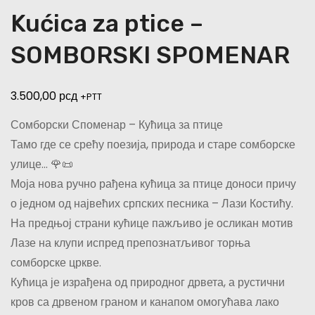
Kućica za ptice –
SOMBORSKI SPOMENAR
3.500,00
рсд
+PTT
Сомборски Споменар – Кућица за птице
Тамо где се срећу поезија, природа и старе сомборске
улице… 🌹📜
Моја нова ручно рађена кућица за птице доноси причу
о једном од највећих српских песника – Лази Костићу.
На предњој страни кућице пажљиво је осликан мотив
Лазе на клупи испред препознатљивог торња
сомборске цркве.
Кућица је израђена од природног дрвета, а рустични
кров са дрвеном граном и канапом омогућава лако