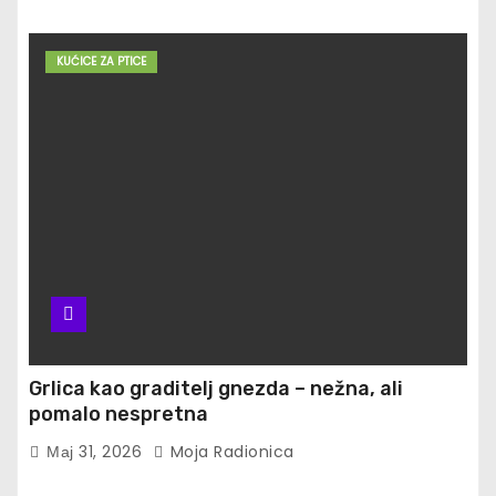
KUĆICE ZA PTICE
Grlica kao graditelj gnezda – nežna, ali
pomalo nespretna
Мај 31, 2026
Moja Radionica