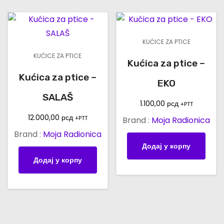
н
а
KUĆICE ZA PTICE
KUĆICE ZA PTICE
Kućica za ptice –
Kućica za ptice –
EKO
SALAŠ
1.100,00
рсд
+PTT
12.000,00
рсд
+PTT
Brand :
Moja Radionica
Brand :
Moja Radionica
Додај у корпу
Додај у корпу