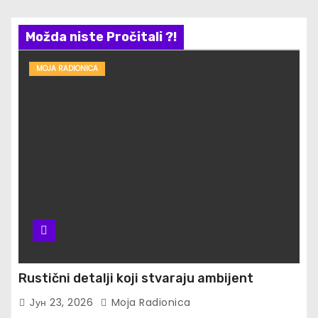
Možda niste Pročitali ?!
MOJA RADIONICA
Rustični detalji koji stvaraju ambijent
Јун 23, 2026
Moja Radionica