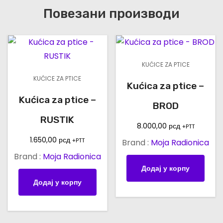
K
Повезани производи
I
S
P
O
KUĆICE ZA PTICE
M
KUĆICE ZA PTICE
E
Kućica za ptice –
N
Kućica za ptice –
BROD
A
RUSTIK
R
8.000,00
рсд
+PTT
к
1.650,00
рсд
+PTT
Brand :
Moja Radionica
о
Brand :
Moja Radionica
Додај у корпу
л
Додај у корпу
и
ч
и