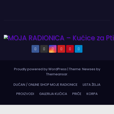
Proudly powered by WordPress
|
Theme:
Newses
by
Themeansar
.
DUĆAN / ONLINE SHOP MOJE RADIONICE
LISTA ŽELJA
PROIZVODI
GALERIJA KUĆICA
PRIČE
KORPA