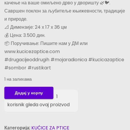
качење на ваше омиљено дрво у дворишту 🌿🐦.
Савршен поклон за љубитеље књижевности, традиције
и природе.
📐 Димензије: 24 х 17 х 36 цм
💰 Цена: 3.500 дин.
📦 Поручивање: Пишите нам у ДМ или
www.kucicezaptice.com
#drugacijeoddrugih #mojaradionica #kucicazaptice
#sombor #rustikart
1 на залихама
K
Додај у корпу
1
u
korisnik gleda ovaj proizvod
ć
i
c
Категорија:
KUĆICE ZA PTICE