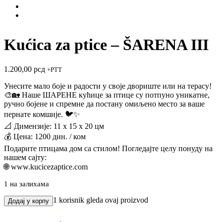
Kućica za ptice – ŠARENA III
1.200,00
рсд
+PTT
Унесите мало боје и радости у своје двориште или на терасу!
🎨🏡 Наше ШАРЕНЕ кућице за птице су потпуно уникатне,
ручно бојене и спремне да постану омиљено место за ваше
пернате комшије. 🐦✨
📐 Димензије: 11 х 15 х 20 цм
💰 Цена: 1200 дин. / ком
Подарите птицама дом са стилом! Погледајте целу понуду на
нашем сајту:
🌐 www.kucicezaptice.com
1 на залихама
Kućica
1
korisnik gleda ovaj proizvod
Додај у корпу
za
ptice