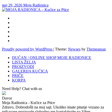
мај 29, 2026
Moja Radionica
Proudly powered by WordPress
|
Theme:
Newses
by
Themeansar
.
DUĆAN / ONLINE SHOP MOJE RADIONICE
LISTA ŽELJA
PROIZVODI
GALERIJA KUĆICA
PRIČE
KORPA
Need Help? Chat with us
Davor
Moja Radionica - Kućice za Ptice
Zdravo, Dobrodošli na moj sajt. Ukoliko imate pitanje vezano za
prikazane proizvode slobodno me kontaktirajte na Viber.