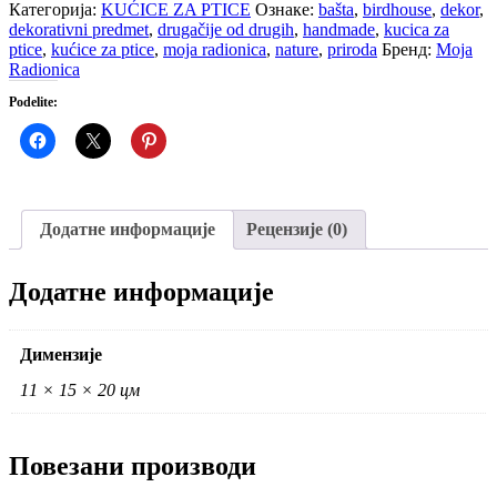
-
Категорија:
KUĆICE ZA PTICE
Ознаке:
bašta
,
birdhouse
,
dekor
,
ŠARENA
dekorativni predmet
,
drugačije od drugih
,
handmade
,
kucica za
III
ptice
,
kućice za ptice
,
moja radionica
,
nature
,
priroda
Бренд:
Moja
количина
Radionica
Podelite:
Додатне информације
Рецензије (0)
Додатне информације
Димензије
11 × 15 × 20 цм
Повезани производи