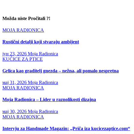
Možda niste Pročitali ?!
MOJA RADIONICA
Rustični detalji koji stvaraju ambijent
јун 23, 2026
Moja Radionica
KUĆICE ZA PTICE
Grlica kao graditelj gnezda – nežna, ali pomalo nespretna
мај 31, 2026
Moja Radionica
MOJA RADIONICA
Moja Radionica – Lider u raznolikosti dizajna
мај 30, 2026
Moja Radionica
MOJA RADIONICA
Intervju za Handmade Magazin: „Priča iza kucicezaptice.com“