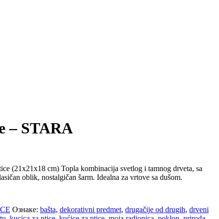
ce – STARA
tice (21x21x18 cm) Topla kombinacija svetlog i tamnog drveta, sa
asičan oblik, nostalgičan šarm. Idealna za vrtove sa dušom.
ICE
Ознаке:
bašta
,
dekorativni predmet
,
drugačije od drugih
,
drveni
tu
,
kucica za ptice
,
kućice za ptice
,
moja radionica
,
poklon
,
priroda
,