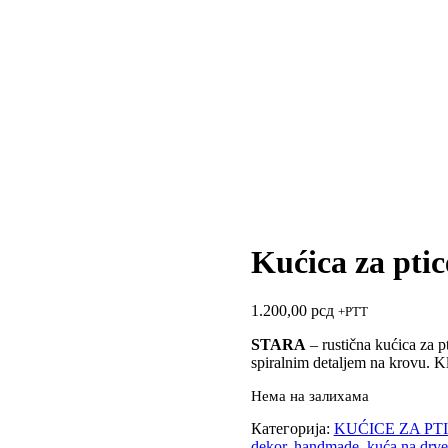
Kućica za pti
1.200,00
рсд
+PTT
STARA
– rustična kućica za p
spiralnim detaljem na krovu. Kl
Нема на залихама
Категорија:
KUĆICE ZA PT
dekor
,
handmade
,
kuća na drve