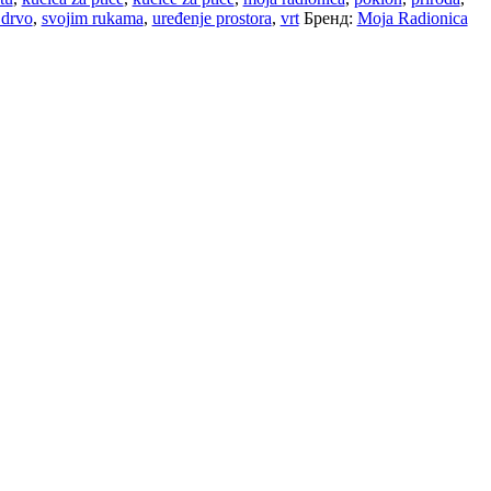
 drvo
,
svojim rukama
,
uređenje prostora
,
vrt
Бренд:
Moja Radionica