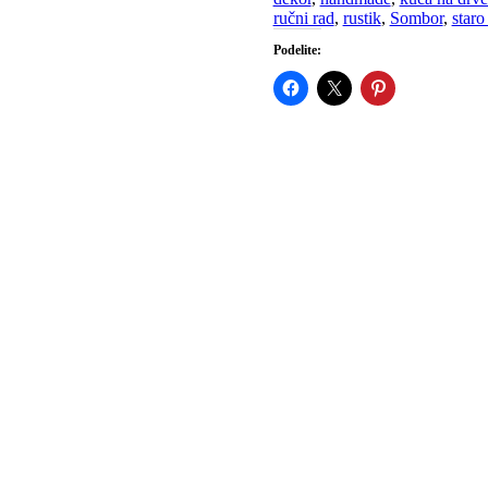
ručni rad
,
rustik
,
Sombor
,
staro
Podelite: