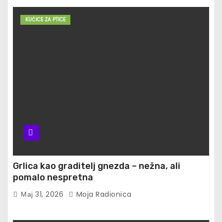
KUĆICE ZA PTICE
Grlica kao graditelj gnezda – nežna, ali
pomalo nespretna
Мај 31, 2026
Moja Radionica