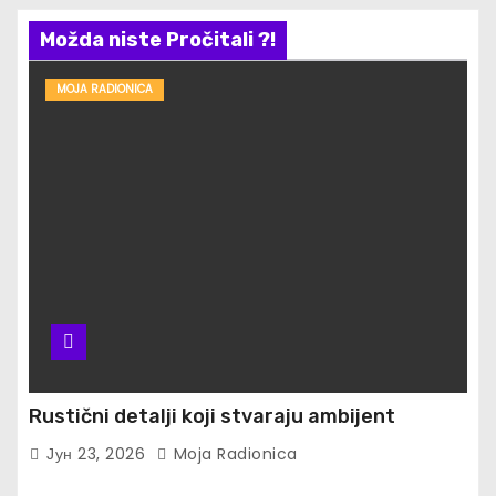
Možda niste Pročitali ?!
MOJA RADIONICA
Rustični detalji koji stvaraju ambijent
Јун 23, 2026
Moja Radionica