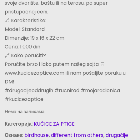
svoje dvorište, baštu ili na terasu, po super
pristupačnoj ceni.
📐 Karakteristike:
Model: Standard
Dimenzije: 19 x 16 x 22 cm
Cena: 1.000 din
🔗 Kako poručiti?
Poručite brzo i lako putem našeg sajta 🛒
www.kucicezaptice.com ili nam pošaljite poruku u
DM!
#drugacijeoddrugih #rucnirad #mojaradionica
#kucicezaptice
Нема на залихама
Категорија:
KUĆICE ZA PTICE
Ознаке:
birdhouse
,
different from others
,
drugačije