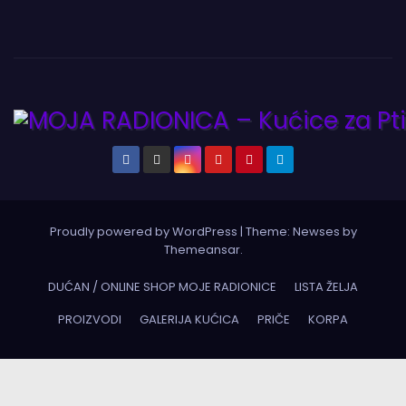
Proudly powered by WordPress
|
Theme:
Newses
by
Themeansar
.
DUĆAN / ONLINE SHOP MOJE RADIONICE
LISTA ŽELJA
PROIZVODI
GALERIJA KUĆICA
PRIČE
KORPA