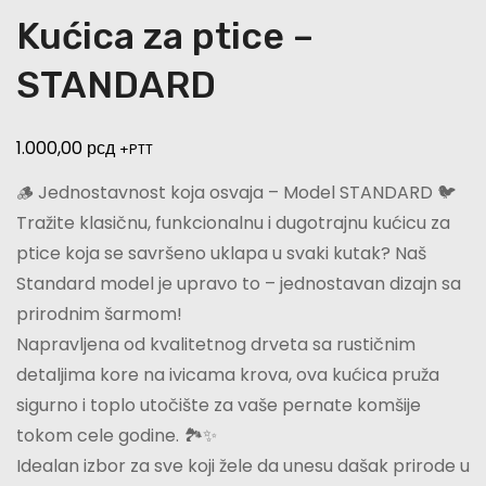
Kućica za ptice –
STANDARD
1.000,00
рсд
+PTT
🪵 Jednostavnost koja osvaja – Model STANDARD 🐦
Tražite klasičnu, funkcionalnu i dugotrajnu kućicu za
ptice koja se savršeno uklapa u svaki kutak? Naš
Standard model je upravo to – jednostavan dizajn sa
prirodnim šarmom!
Napravljena od kvalitetnog drveta sa rustičnim
detaljima kore na ivicama krova, ova kućica pruža
sigurno i toplo utočište za vaše pernate komšije
tokom cele godine. 🏞️✨
Idealan izbor za sve koji žele da unesu dašak prirode u