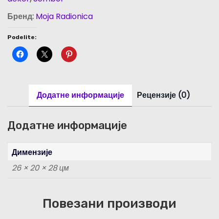
t
i
Бренд:
Moja Radionica
c
Podelite:
e
-
S
E
Додатне информације
Рецензије (0)
Ć
A
N
Додатне информације
J
E
Димензије
N
26 × 20 × 28 цм
A
S
Повезани производи
O