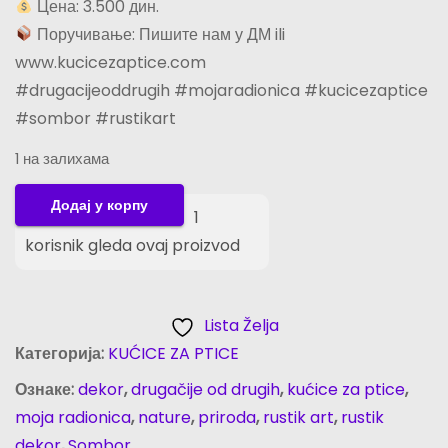
Цена: 3.500 дин.
Поручивање: Пишите нам у ДМ ili
www.kucicezaptice.com
#drugacijeoddrugih #mojaradionica #kucicezaptice
#sombor #rustikart
1 на залихама
K
Додај у корпу
1
u
korisnik gleda ovaj proizvod
ć
i
c
Lista Želja
a
Категорија:
KUĆICE ZA PTICE
z
Ознаке:
dekor
,
drugačije od drugih
,
kućice za ptice
,
a
moja radionica
,
nature
,
priroda
,
rustik art
,
rustik
p
dekor
,
Sombor