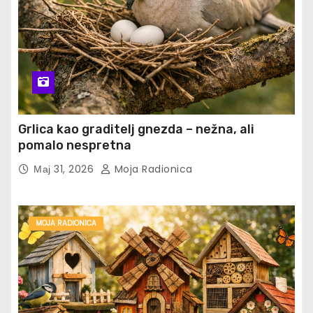
Grlica kao graditelj gnezda – nežna, ali
pomalo nespretna
Мај 31, 2026
Moja Radionica
MOJA RADIONICA