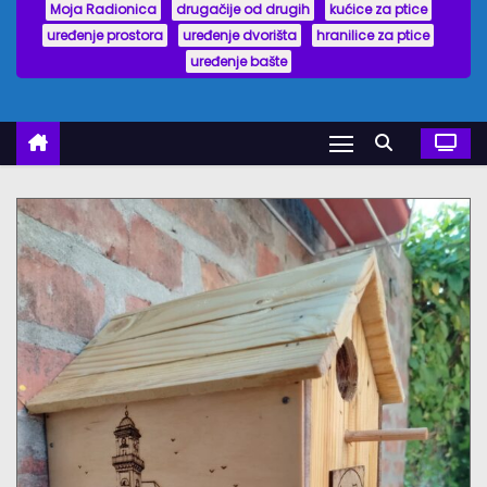
Moja Radionica
drugačije od drugih
kućice za ptice
uređenje prostora
uređenje dvorišta
hranilice za ptice
uređenje bašte