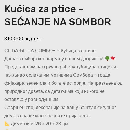
Kućica za ptice –
SEĆANJE NA SOMBOR
3.500,00
рсд
+PTT
СЕЋАЊЕ НА СОМБОР – Кућица за птице
Дашак сомборског шарма у вашем дворишту!
Представљам вам ручно рађену кућицу за птице са
пажљиво осликаним мотивима Сомбора – града
фијакера, зеленила и богате историје. Направљена од
природног дрвета, са детаљима који никого не
остављају равнодушним
Савршен спој декорације за вашу башту и сигурног
дома за наше мале пернате пријатеље.
Димензије: 26 х 20 х 28 цм