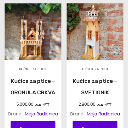
M
B
O
R
к
о
л
и
ч
KUĆICE ZA PTICE
KUĆICE ZA PTICE
и
н
Kućica za ptice –
Kućica za ptice –
а
ORONULA CRKVA
SVETIONIK
5.000,00
рсд
2.800,00
рсд
+PTT
+PTT
Brand :
Moja Radionica
Brand :
Moja Radionica