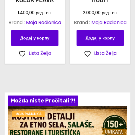
KOLOR PLAVA
HOBIT
1.400,00
рсд
2.000,00
рсд
+PTT
+PTT
Brand :
Moja Radionica
Brand :
Moja Radionica
Додај у корпу
Додај у корпу
Lista Želja
Lista Želja
Možda niste Pročitali ?!
MOJA RADIONICA