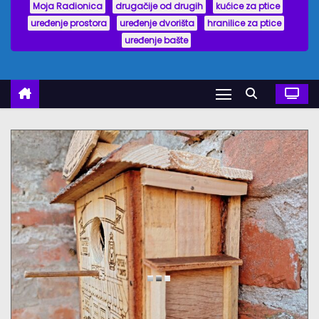
Moja Radionica
drugačije od drugih
kućice za ptice
uređenje prostora
uređenje dvorišta
hranilice za ptice
uređenje bašte