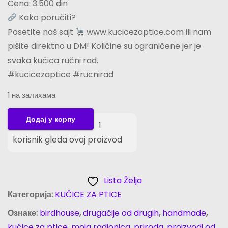
Cena: 3.500 din
Kako poručiti?
Posetite naš sajt
www.kucicezaptice.com ili nam
pišite direktno u DM! Količine su ograničene jer je
svaka kućica ručni rad.
#kucicezaptice #rucnirad
1 на залихама
K
Додај у корпу
1
u
korisnik gleda ovaj proizvod
ć
i
c
Lista Želja
a
Категорија:
KUĆICE ZA PTICE
z
Ознаке:
birdhouse
,
drugačije od drugih
,
handmade
,
a
kućice za ptice
,
moja radionica
,
priroda
,
proizvodi od