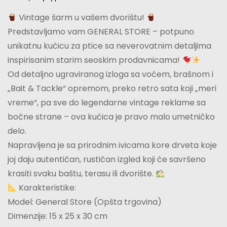
Vintage šarm u vašem dvorištu!
Predstavljamo vam GENERAL STORE – potpuno
unikatnu kućicu za ptice sa neverovatnim detaljima
inspirisanim starim seoskim prodavnicama!
Od detaljno ugraviranog izloga sa voćem, brašnom i
„Bait & Tackle“ opremom, preko retro sata koji „meri
vreme“, pa sve do legendarne vintage reklame sa
bočne strane – ova kućica je pravo malo umetničko
delo.
Napravljena je sa prirodnim ivicama kore drveta koje
joj daju autentičan, rustičan izgled koji će savršeno
krasiti svaku baštu, terasu ili dvorište.
Karakteristike:
Model: General Store (Opšta trgovina)
Dimenzije: 15 x 25 x 30 cm