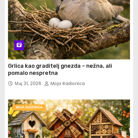
Grlica kao graditelj gnezda – nežna, ali
pomalo nespretna
Мај 31, 2026
Moja Radionica
MOJA RADIONICA