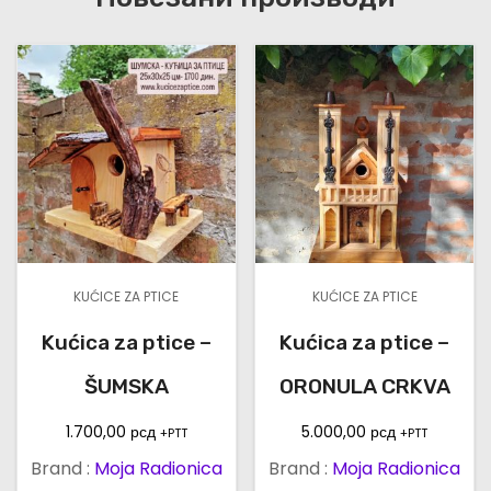
R
E
к
о
л
и
ч
и
н
а
KUĆICE ZA PTICE
KUĆICE ZA PTICE
Kućica za ptice –
Kućica za ptice –
ŠUMSKA
ORONULA CRKVA
1.700,00
рсд
5.000,00
рсд
+PTT
+PTT
Brand :
Moja Radionica
Brand :
Moja Radionica