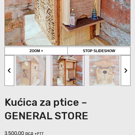
ZOOM +
STOP SLIDESHOW
Kućica za ptice –
GENERAL STORE
3.500,00
рсд
+PTT