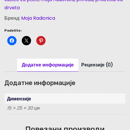
p
drveta
t
i
Бренд:
Moja Radionica
c
Podelite:
e
-
G
E
Додатне информације
Рецензије (0)
N
E
R
Додатне информације
A
L
Димензије
S
15 × 25 × 30 цм
T
O
Повезани производи