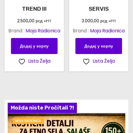
TREND III
SERVIS
2.500,00
рсд
3.000,00
рсд
+PTT
+PTT
Brand :
Moja Radionica
Brand :
Moja Radionica
Додај у корпу
Додај у корпу
Lista Želja
Lista Želja
Možda niste Pročitali ?!
MOJA RADIONICA