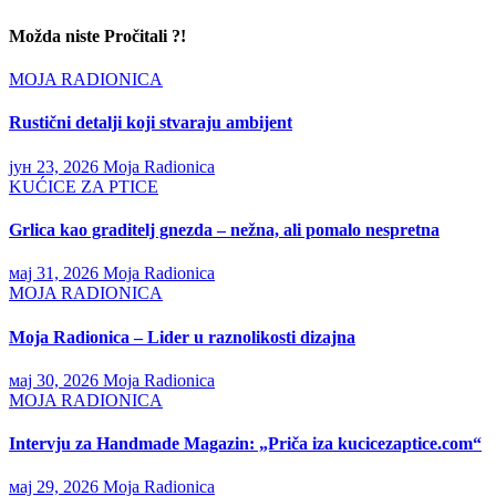
Možda niste Pročitali ?!
MOJA RADIONICA
Rustični detalji koji stvaraju ambijent
јун 23, 2026
Moja Radionica
KUĆICE ZA PTICE
Grlica kao graditelj gnezda – nežna, ali pomalo nespretna
мај 31, 2026
Moja Radionica
MOJA RADIONICA
Moja Radionica – Lider u raznolikosti dizajna
мај 30, 2026
Moja Radionica
MOJA RADIONICA
Intervju za Handmade Magazin: „Priča iza kucicezaptice.com“
мај 29, 2026
Moja Radionica