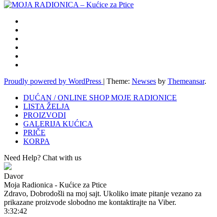
Proudly powered by WordPress
|
Theme:
Newses
by
Themeansar
.
DUĆAN / ONLINE SHOP MOJE RADIONICE
LISTA ŽELJA
PROIZVODI
GALERIJA KUĆICA
PRIČE
KORPA
Need Help? Chat with us
Davor
Moja Radionica - Kućice za Ptice
Zdravo, Dobrodošli na moj sajt. Ukoliko imate pitanje vezano za
prikazane proizvode slobodno me kontaktirajte na Viber.
3:32:42