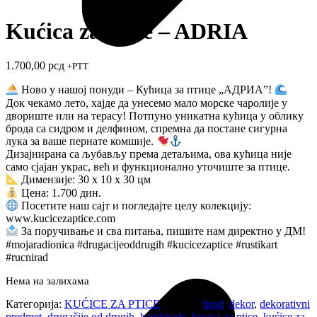
Kućica za ptice – ADRIA
1.700,00
рсд
+PTT
Ново у нашој понуди – Кућица за птице „АДРИА”!
Док чекамо лето, хајде да унесемо мало морске чаролије у
двориште или на терасу! Потпуно уникатна кућица у облику
брода са сидром и делфином, спремна да постане сигурна
лука за ваше пернате комшије.
Дизајнирана са љубављу према детаљима, ова кућица није
само сјајан украс, већ и функционално уточиште за птице.
Димензије: 30 х 10 х 30 цм
Цена: 1.700 дин.
Посетите наш сајт и погледајте целу колекцију:
www.kucicezaptice.com
За поручивање и сва питања, пишите нам директно у ДМ!
#mojaradionica #drugacijeoddrugih #kucicezaptice #rustikart
#rucnirad
Нема на залихама
Категорија:
KUĆICE ZA PTICE
Ознаке:
brod
,
dekor
,
dekorativni
predmet
,
drugačije od drugih
,
handmade
,
kucica za ptice
,
kućice za