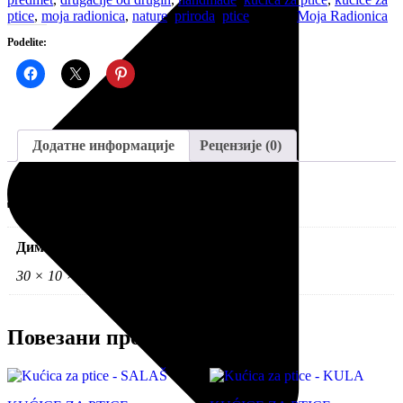
ptice
,
moja radionica
,
nature
,
priroda
,
ptice
Бренд:
Moja Radionica
Podelite:
Додатне информације
Рецензије (0)
Додатне информације
Димензије
30 × 10 × 30 цм
Повезани производи