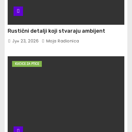
Rustični detalji koji stvaraju ambijent
Јун 23, 2026
Moja Radionica
KUĆICE ZA PTICE