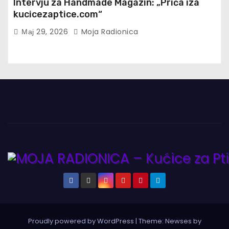
Intervju za Handmade Magazin: „Priča iza
kucicezaptice.com“
Мај 29, 2026
Moja Radionica
Proudly powered by WordPress
|
Theme:
Newses
by