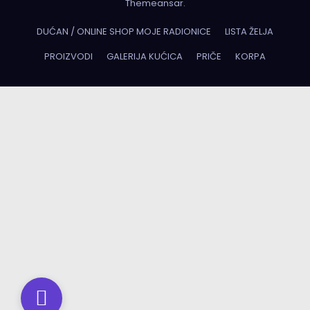
Themeansar
.
DUĆAN / ONLINE SHOP MOJE RADIONICE
LISTA ŽELJA
PROIZVODI
GALERIJA KUĆICA
PRIČE
KORPA