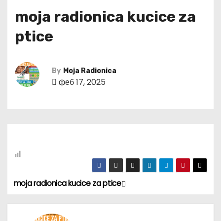
moja radionica kucice za
ptice
By
Moja Radionica
феб 17, 2025
moja radionica kucice za ptice
К
р