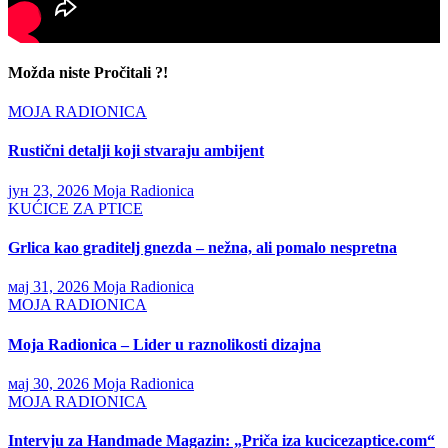
Možda niste Pročitali ?!
MOJA RADIONICA
Rustični detalji koji stvaraju ambijent
јун 23, 2026
Moja Radionica
KUĆICE ZA PTICE
Grlica kao graditelj gnezda – nežna, ali pomalo nespretna
мај 31, 2026
Moja Radionica
MOJA RADIONICA
Moja Radionica – Lider u raznolikosti dizajna
мај 30, 2026
Moja Radionica
MOJA RADIONICA
Intervju za Handmade Magazin: „Priča iza kucicezaptice.com“