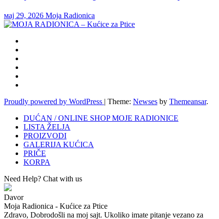
мај 29, 2026
Moja Radionica
Proudly powered by WordPress
|
Theme:
Newses
by
Themeansar
.
DUĆAN / ONLINE SHOP MOJE RADIONICE
LISTA ŽELJA
PROIZVODI
GALERIJA KUĆICA
PRIČE
KORPA
Need Help? Chat with us
Davor
Moja Radionica - Kućice za Ptice
Zdravo, Dobrodošli na moj sajt. Ukoliko imate pitanje vezano za