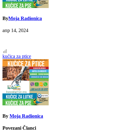
By
Moja Radionica
апр 14, 2024
Кретање
kućica za ptice
чланка
By
Moja Radionica
Povezani Članci