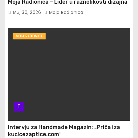
Moja Radionica – Lider u raznolikosti dizajna
Мај 30, 2026
Moja Radionica
MOJA RADIONICA
Intervju za Handmade Magazin: „Priča iza
kucicezaptice.com“