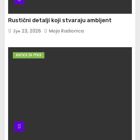
Rustični detalji koji stvaraju ambijent
Јун 23, 2026
Moja Radionica
KUĆICE ZA PTICE