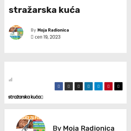
stražarska kuća
By
Moja Radionica
сеп 19, 2023
stražarska kuća
К
р
е
By
Moja Radionica