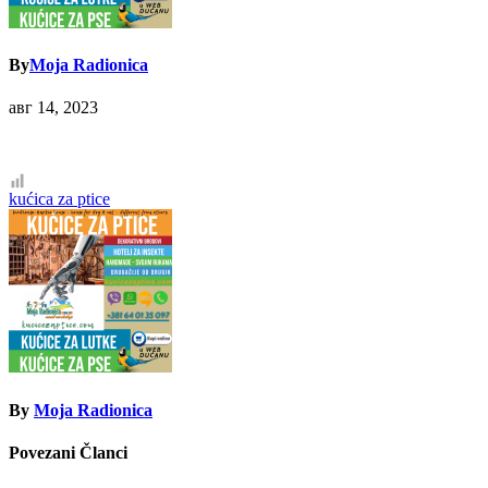
By
Moja Radionica
авг 14, 2023
Кретање
kućica za ptice
чланка
By
Moja Radionica
Povezani Članci