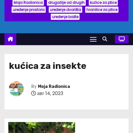
Moja Radionica
drugačije od drugih
kućice za ptice
uređenje prostora
uređenje dvorišta
hranilice za ptice
uređenje bašte
kućica za insekte
By
Moja Radionica
авг 14, 2023