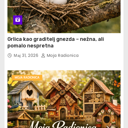
Grlica kao graditelj gnezda – nežna, ali
pomalo nespretna
Мај 31, 2026
Moja Radionica
MOJA RADIONICA