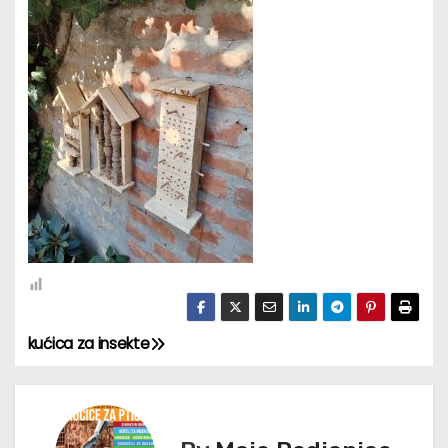
kućica za insekte
К
р
е