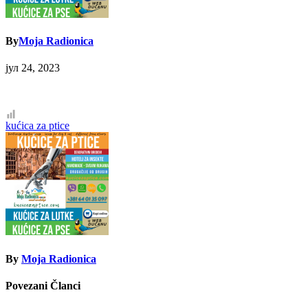
By
Moja Radionica
јул 24, 2023
Кретање
kućica za ptice
чланка
By
Moja Radionica
Povezani Članci