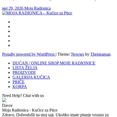
мај 29, 2026
Moja Radionica
Proudly powered by WordPress
|
Theme:
Newses
by
Themeansar
.
DUĆAN / ONLINE SHOP MOJE RADIONICE
LISTA ŽELJA
PROIZVODI
GALERIJA KUĆICA
PRIČE
KORPA
Need Help? Chat with us
Davor
Moja Radionica - Kućice za Ptice
Zdravo, Dobrodošli na moj sajt. Ukoliko imate pitanje vezano za