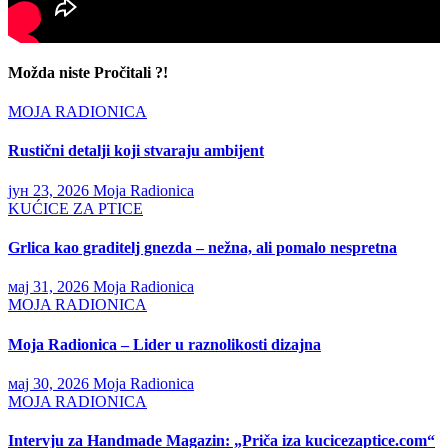
Možda niste Pročitali ?!
MOJA RADIONICA
Rustični detalji koji stvaraju ambijent
јун 23, 2026
Moja Radionica
KUĆICE ZA PTICE
Grlica kao graditelj gnezda – nežna, ali pomalo nespretna
мај 31, 2026
Moja Radionica
MOJA RADIONICA
Moja Radionica – Lider u raznolikosti dizajna
мај 30, 2026
Moja Radionica
MOJA RADIONICA
Intervju za Handmade Magazin: „Priča iza kucicezaptice.com“