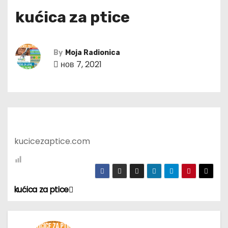
kućica za ptice
By
Moja Radionica
нов 7, 2021
kucicezaptice.com
kućica za ptice
К
р