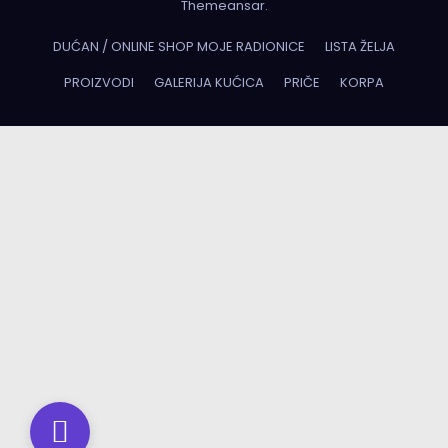
Themeansar
.
DUĆAN / ONLINE SHOP MOJE RADIONICE
LISTA ŽELJA
PROIZVODI
GALERIJA KUĆICA
PRIČE
KORPA