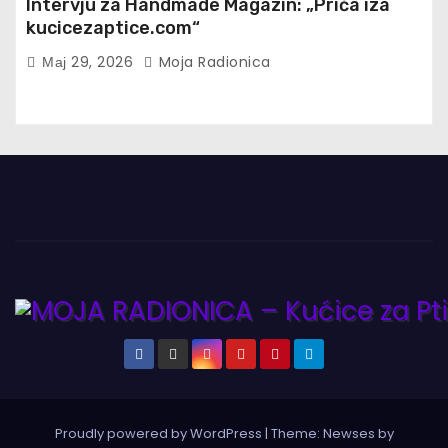
Intervju za Handmade Magazin: „Priča iza
kucicezaptice.com“
Мај 29, 2026
Moja Radionica
Proudly powered by WordPress
|
Theme:
Newses
by