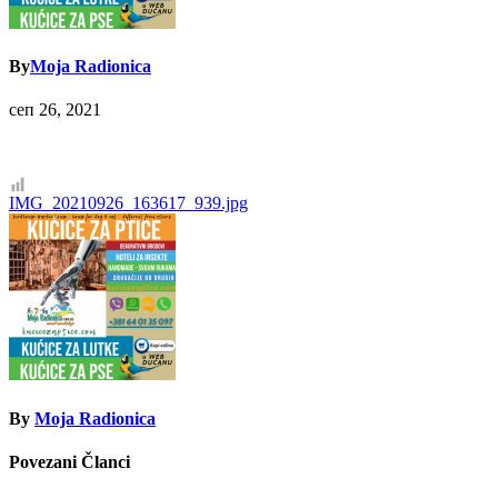
By
Moja Radionica
сеп 26, 2021
Кретање
IMG_20210926_163617_939.jpg
чланка
By
Moja Radionica
Povezani Članci