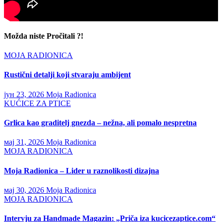
Možda niste Pročitali ?!
MOJA RADIONICA
Rustični detalji koji stvaraju ambijent
јун 23, 2026
Moja Radionica
KUĆICE ZA PTICE
Grlica kao graditelj gnezda – nežna, ali pomalo nespretna
мај 31, 2026
Moja Radionica
MOJA RADIONICA
Moja Radionica – Lider u raznolikosti dizajna
мај 30, 2026
Moja Radionica
MOJA RADIONICA
Intervju za Handmade Magazin: „Priča iza kucicezaptice.com“