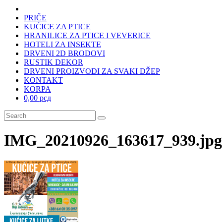
PRIČE
KUĆICE ZA PTICE
HRANILICE ZA PTICE I VEVERICE
HOTELI ZA INSEKTE
DRVENI 2D BRODOVI
RUSTIK DEKOR
DRVENI PROIZVODI ZA SVAKI DŽEP
KONTAKT
KORPA
0,00 рсд
IMG_20210926_163617_939.jpg