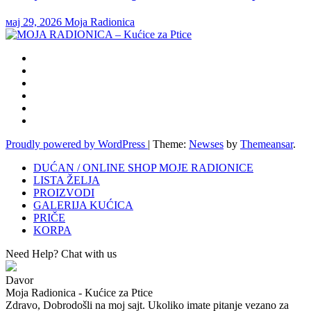
мај 29, 2026
Moja Radionica
Proudly powered by WordPress
|
Theme:
Newses
by
Themeansar
.
DUĆAN / ONLINE SHOP MOJE RADIONICE
LISTA ŽELJA
PROIZVODI
GALERIJA KUĆICA
PRIČE
KORPA
Need Help? Chat with us
Davor
Moja Radionica - Kućice za Ptice
Zdravo, Dobrodošli na moj sajt. Ukoliko imate pitanje vezano za