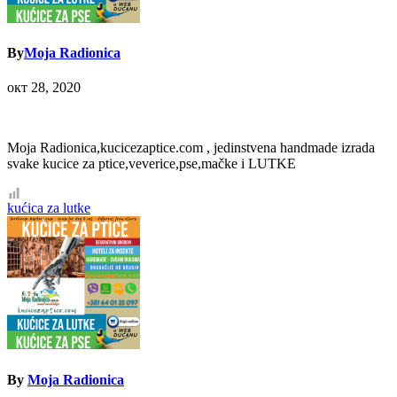
By
Moja Radionica
окт 28, 2020
Moja Radionica,kucicezaptice.com , jedinstvena handmade izrada
svake kucice za ptice,veverice,pse,mačke i LUTKE
Кретање
kućica za lutke
чланка
By
Moja Radionica