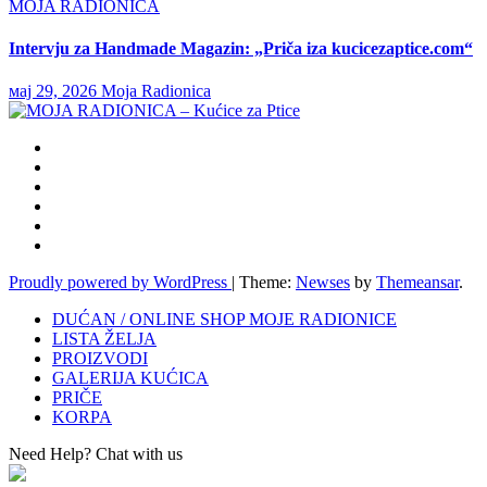
MOJA RADIONICA
Intervju za Handmade Magazin: „Priča iza kucicezaptice.com“
мај 29, 2026
Moja Radionica
Proudly powered by WordPress
|
Theme:
Newses
by
Themeansar
.
DUĆAN / ONLINE SHOP MOJE RADIONICE
LISTA ŽELJA
PROIZVODI
GALERIJA KUĆICA
PRIČE
KORPA
Need Help? Chat with us