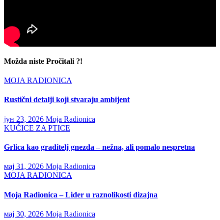
Možda niste Pročitali ?!
MOJA RADIONICA
Rustični detalji koji stvaraju ambijent
јун 23, 2026
Moja Radionica
KUĆICE ZA PTICE
Grlica kao graditelj gnezda – nežna, ali pomalo nespretna
мај 31, 2026
Moja Radionica
MOJA RADIONICA
Moja Radionica – Lider u raznolikosti dizajna
мај 30, 2026
Moja Radionica