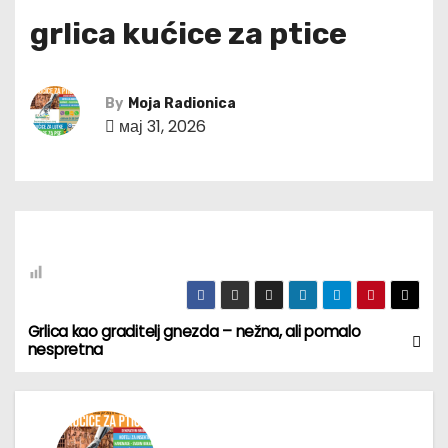
grlica kućice za ptice
By
Moja Radionica
мај 31, 2026
Grlica kao graditelj gnezda – nežna, ali pomalo
К
nespretna
р
е