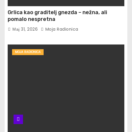
Grlica kao graditelj gnezda – nežna, ali
pomalo nespretna
Мај 31, 2026
Moja Radionica
MOJA RADIONICA