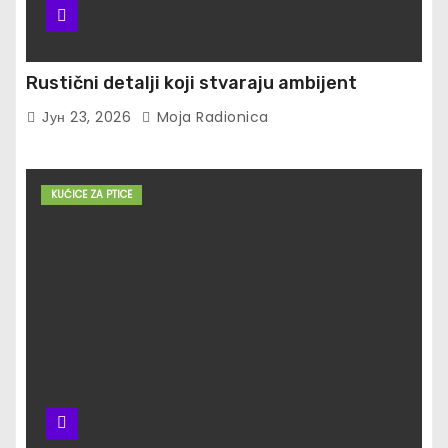
Rustični detalji koji stvaraju ambijent
Јун 23, 2026
Moja Radionica
KUĆICE ZA PTICE