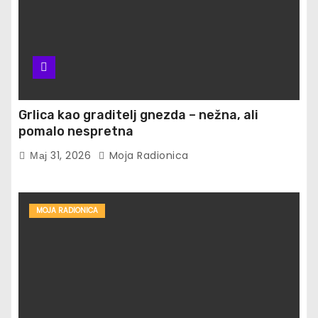
Grlica kao graditelj gnezda – nežna, ali
pomalo nespretna
Мај 31, 2026
Moja Radionica
MOJA RADIONICA