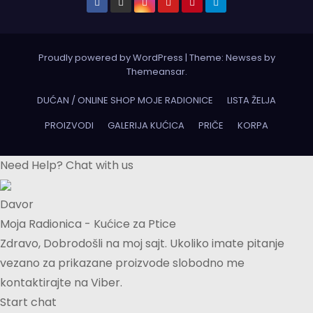
Proudly powered by WordPress
|
Theme:
Newses
by
Themeansar
.
DUĆAN / ONLINE SHOP MOJE RADIONICE
LISTA ŽELJA
PROIZVODI
GALERIJA KUĆICA
PRIČE
KORPA
Need Help? Chat with us
Davor
Moja Radionica - Kućice za Ptice
Zdravo, Dobrodošli na moj sajt. Ukoliko imate pitanje
vezano za prikazane proizvode slobodno me
kontaktirajte na Viber.
Start chat