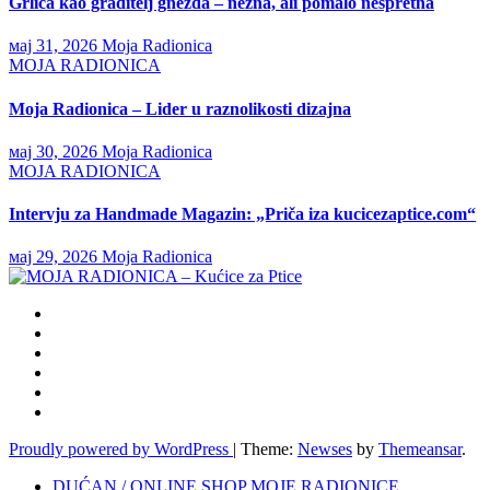
Grlica kao graditelj gnezda – nežna, ali pomalo nespretna
мај 31, 2026
Moja Radionica
MOJA RADIONICA
Moja Radionica – Lider u raznolikosti dizajna
мај 30, 2026
Moja Radionica
MOJA RADIONICA
Intervju za Handmade Magazin: „Priča iza kucicezaptice.com“
мај 29, 2026
Moja Radionica
Proudly powered by WordPress
|
Theme:
Newses
by
Themeansar
.
DUĆAN / ONLINE SHOP MOJE RADIONICE