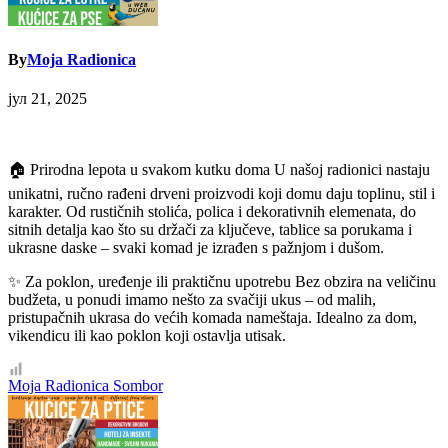
By
Moja Radionica
јул 21, 2025
🏠 Prirodna lepota u svakom kutku doma U našoj radionici nastaju
unikatni, ručno rađeni drveni proizvodi koji domu daju toplinu, stil i
karakter. Od rustičnih stolića, polica i dekorativnih elemenata, do
sitnih detalja kao što su držači za ključeve, tablice sa porukama i
ukrasne daske – svaki komad je izrađen s pažnjom i dušom.
✨ Za poklon, uređenje ili praktičnu upotrebu Bez obzira na veličinu
budžeta, u ponudi imamo nešto za svačiji ukus – od malih,
pristupačnih ukrasa do većih komada nameštaja. Idealno za dom,
vikendicu ili kao poklon koji ostavlja utisak.
Кретање
Moja Radionica Sombor
чланка