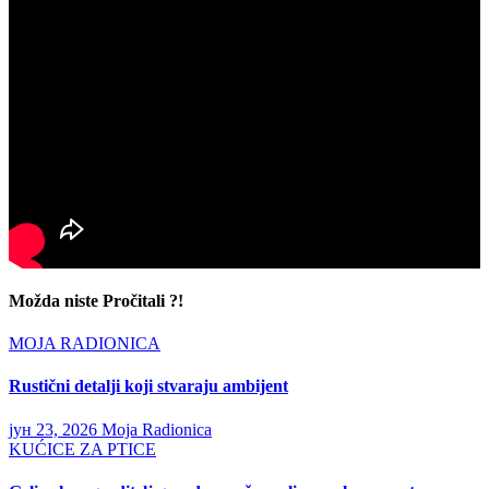
Možda niste Pročitali ?!
MOJA RADIONICA
Rustični detalji koji stvaraju ambijent
јун 23, 2026
Moja Radionica
KUĆICE ZA PTICE