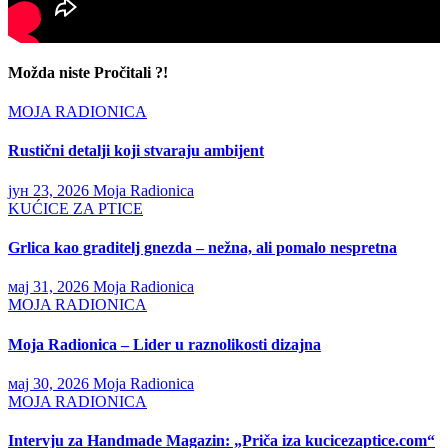
Možda niste Pročitali ?!
MOJA RADIONICA
Rustični detalji koji stvaraju ambijent
јун 23, 2026
Moja Radionica
KUĆICE ZA PTICE
Grlica kao graditelj gnezda – nežna, ali pomalo nespretna
мај 31, 2026
Moja Radionica
MOJA RADIONICA
Moja Radionica – Lider u raznolikosti dizajna
мај 30, 2026
Moja Radionica
MOJA RADIONICA
Intervju za Handmade Magazin: „Priča iza kucicezaptice.com“