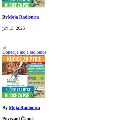
By
Moja Radionica
јул 13, 2025
Кретање
Donacija moja radionica
чланка
By
Moja Radionica
Povezani Članci