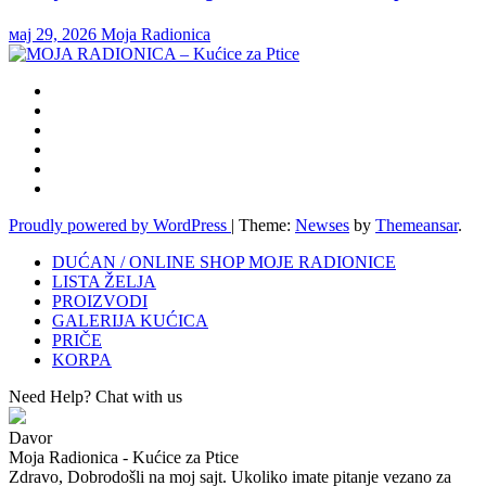
мај 29, 2026
Moja Radionica
Proudly powered by WordPress
|
Theme:
Newses
by
Themeansar
.
DUĆAN / ONLINE SHOP MOJE RADIONICE
LISTA ŽELJA
PROIZVODI
GALERIJA KUĆICA
PRIČE
KORPA
Need Help? Chat with us
Davor
Moja Radionica - Kućice za Ptice
Zdravo, Dobrodošli na moj sajt. Ukoliko imate pitanje vezano za