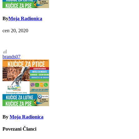
By
Moja Radionica
сеп 20, 2020
Кретање
brands07
чланка
By
Moja Radionica
Povezani Članci