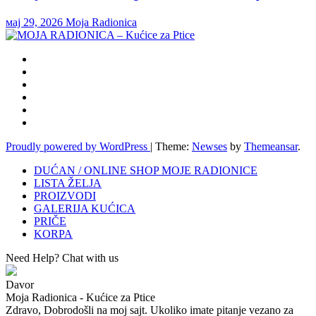
мај 29, 2026
Moja Radionica
Proudly powered by WordPress
|
Theme:
Newses
by
Themeansar
.
DUĆAN / ONLINE SHOP MOJE RADIONICE
LISTA ŽELJA
PROIZVODI
GALERIJA KUĆICA
PRIČE
KORPA
Need Help? Chat with us
Davor
Moja Radionica - Kućice za Ptice
Zdravo, Dobrodošli na moj sajt. Ukoliko imate pitanje vezano za