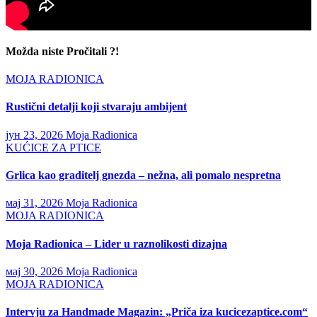
Možda niste Pročitali ?!
MOJA RADIONICA
Rustični detalji koji stvaraju ambijent
јун 23, 2026
Moja Radionica
KUĆICE ZA PTICE
Grlica kao graditelj gnezda – nežna, ali pomalo nespretna
мај 31, 2026
Moja Radionica
MOJA RADIONICA
Moja Radionica – Lider u raznolikosti dizajna
мај 30, 2026
Moja Radionica
MOJA RADIONICA
Intervju za Handmade Magazin: „Priča iza kucicezaptice.com“