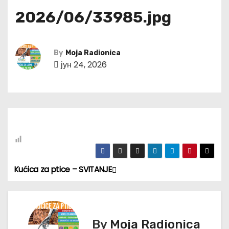
2026/06/33985.jpg
By
Moja Radionica
јун 24, 2026
Kućica za ptice – SVITANJE
К
р
е
By
Moja Radionica