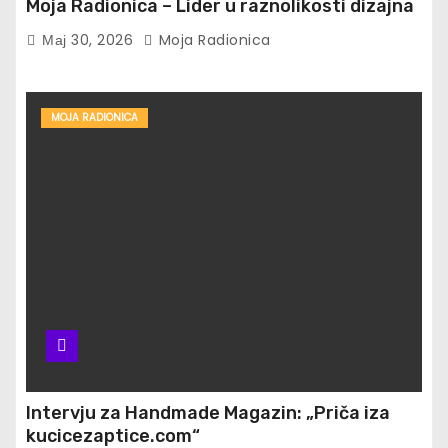
Moja Radionica – Lider u raznolikosti dizajna
Мај 30, 2026
Moja Radionica
MOJA RADIONICA
Intervju za Handmade Magazin: „Priča iza
kucicezaptice.com“