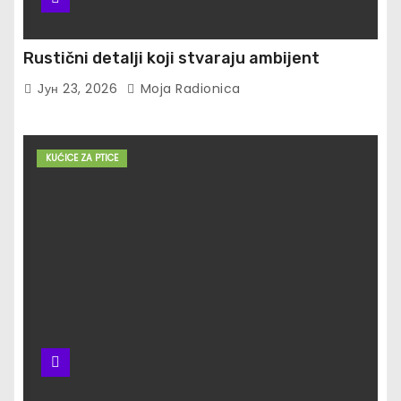
Rustični detalji koji stvaraju ambijent
Јун 23, 2026
Moja Radionica
KUĆICE ZA PTICE