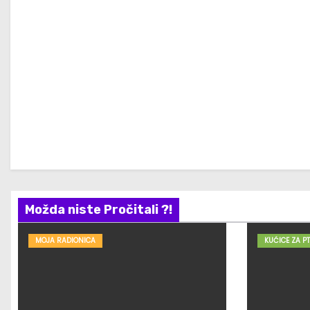
Možda niste Pročitali ?!
MOJA RADIONICA
KUĆICE ZA PT