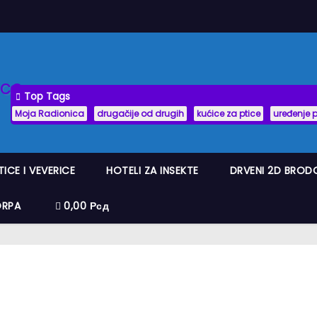
Top Tags
Moja Radionica
drugačije od drugih
kućice za ptice
uređenje 
TICE I VEVERICE
HOTELI ZA INSEKTE
DRVENI 2D BROD
ORPA
0,00 Рсд