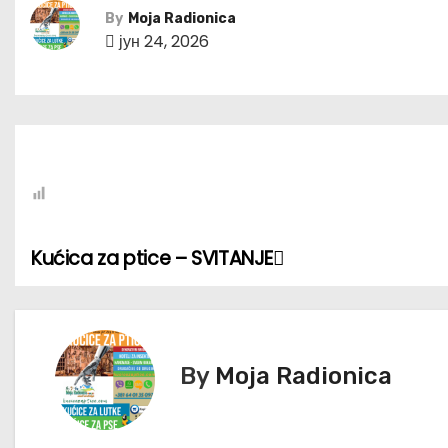
By
Moja Radionica
јун 24, 2026
Kućica za ptice – SVITANJE
К
р
е
By
Moja Radionica
т
а