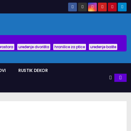
prostora
uređenje dvorišta
hranilice za ptice
uređenje bašte
OVI
RUSTIK DEKOR