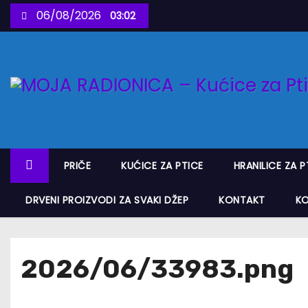
S
06/08/2026
03:02
k
i
p
t
o
c
o
n
PRIČE
KUĆICE ZA PTICE
HRANILICE ZA P
t
e
DRVENI PROIZVODI ZA SVAKI DŽEP
KONTAKT
K
n
t
2026/06/33983.png