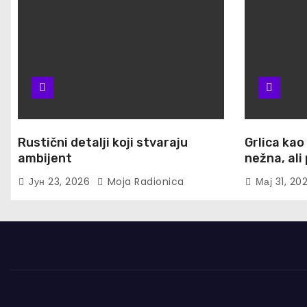
Rustični detalji koji stvaraju
Grlica kao
ambijent
nežna, al
Јун 23, 2026
Moja Radionica
Мај 31, 20