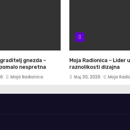
 graditelj gnezda –
Moja Radionica – Lider 
i pomalo nespretna
raznolikosti dizajna
26
Moja Radionica
Мај 30, 2026
Moja Radi