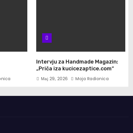
u
Intervju za Handmade Magazin:
„Priča iza kucicezaptice.com“
onica
Мај 29, 2026
Moja Radionica