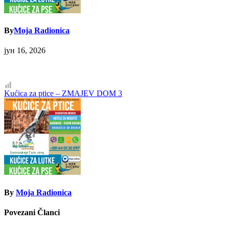
By
Moja Radionica
јун 16, 2026
Кретање
Kućica za ptice – ZMAJEV DOM 3
чланка
By
Moja Radionica
Povezani Članci