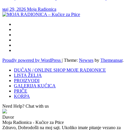
мај 29, 2026
Moja Radionica
Proudly powered by WordPress
|
Theme:
Newses
by
Themeansar
.
DUĆAN / ONLINE SHOP MOJE RADIONICE
LISTA ŽELJA
PROIZVODI
GALERIJA KUĆICA
PRIČE
KORPA
Need Help? Chat with us
Davor
Moja Radionica - Kućice za Ptice
Zdravo, Dobrodošli na moj sajt. Ukoliko imate pitanje vezano za