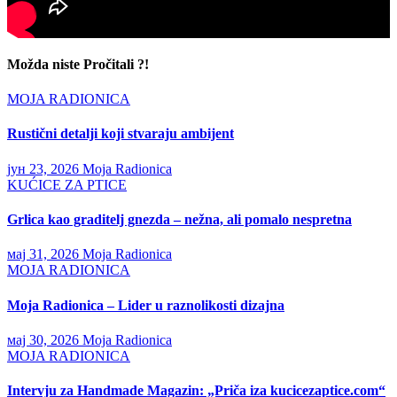
Možda niste Pročitali ?!
MOJA RADIONICA
Rustični detalji koji stvaraju ambijent
јун 23, 2026
Moja Radionica
KUĆICE ZA PTICE
Grlica kao graditelj gnezda – nežna, ali pomalo nespretna
мај 31, 2026
Moja Radionica
MOJA RADIONICA
Moja Radionica – Lider u raznolikosti dizajna
мај 30, 2026
Moja Radionica
MOJA RADIONICA
Intervju za Handmade Magazin: „Priča iza kucicezaptice.com“