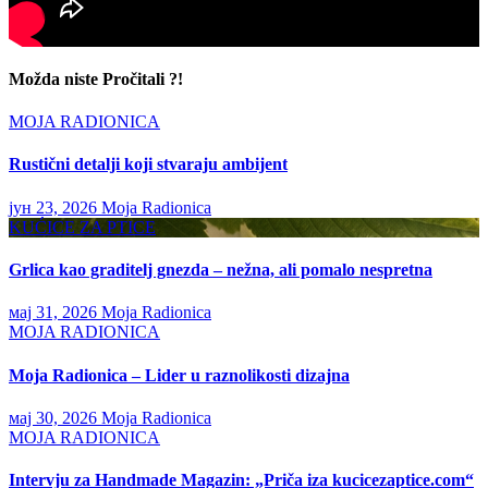
Možda niste Pročitali ?!
MOJA RADIONICA
Rustični detalji koji stvaraju ambijent
јун 23, 2026
Moja Radionica
KUĆICE ZA PTICE
Grlica kao graditelj gnezda – nežna, ali pomalo nespretna
мај 31, 2026
Moja Radionica
MOJA RADIONICA
Moja Radionica – Lider u raznolikosti dizajna
мај 30, 2026
Moja Radionica
MOJA RADIONICA
Intervju za Handmade Magazin: „Priča iza kucicezaptice.com“