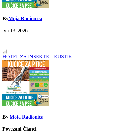
By
Moja Radionica
јун 13, 2026
Кретање
HOTEL ZA INSEKTE – RUSTIK
чланка
By
Moja Radionica
Povezani Članci