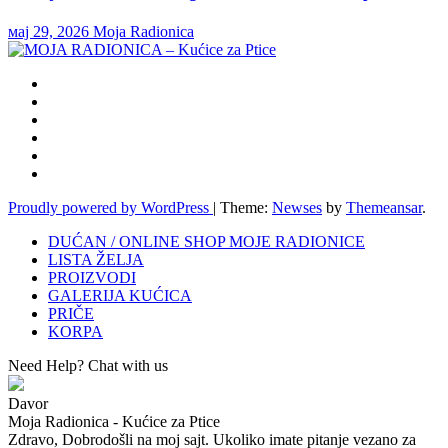
мај 29, 2026
Moja Radionica
Proudly powered by WordPress
|
Theme:
Newses
by
Themeansar
.
DUĆAN / ONLINE SHOP MOJE RADIONICE
LISTA ŽELJA
PROIZVODI
GALERIJA KUĆICA
PRIČE
KORPA
Need Help? Chat with us
Davor
Moja Radionica - Kućice za Ptice
Zdravo, Dobrodošli na moj sajt. Ukoliko imate pitanje vezano za