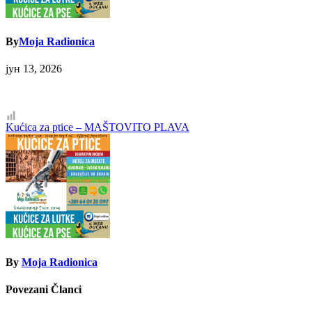
By
Moja Radionica
јун 13, 2026
Кретање
Kućica za ptice – MAŠTOVITO PLAVA
чланка
By
Moja Radionica
Povezani Članci