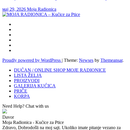
мај 29, 2026
Moja Radionica
Proudly powered by WordPress
|
Theme:
Newses
by
Themeansar
.
DUĆAN / ONLINE SHOP MOJE RADIONICE
LISTA ŽELJA
PROIZVODI
GALERIJA KUĆICA
PRIČE
KORPA
Need Help? Chat with us
Davor
Moja Radionica - Kućice za Ptice
Zdravo, Dobrodošli na moj sajt. Ukoliko imate pitanje vezano za