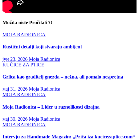
Možda niste Pročitali ?!
MOJA RADIONICA
Rustični detalji koji stvaraju ambijent
јун 23, 2026
Moja Radionica
KUĆICE ZA PTICE
Grlica kao graditelj gnezda – nežna, ali pomalo nespretna
мај 31, 2026
Moja Radionica
MOJA RADIONICA
Moja Radionica – Lider u raznolikosti dizajna
мај 30, 2026
Moja Radionica
MOJA RADIONICA
Intervju za Handmade Magazin: „Priča iza kucicezaptice.com“