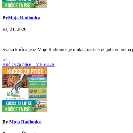
By
Moja Radionica
мај 21, 2026
Svaka kućica je iz Moje Radionice je unikat, nastala iz ljubavi prema p
Кретање
Kućica za ptice – VESELA
чланка
By
Moja Radionica