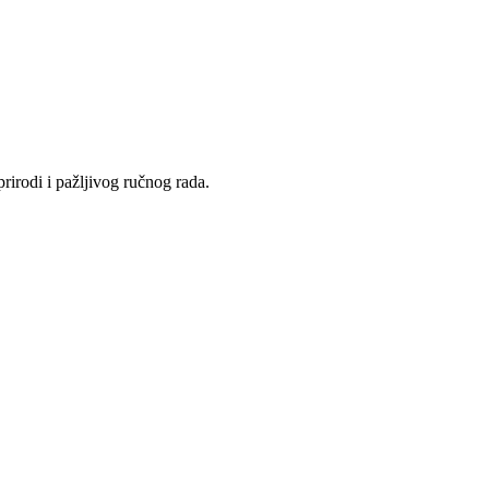
rirodi i pažljivog ručnog rada.