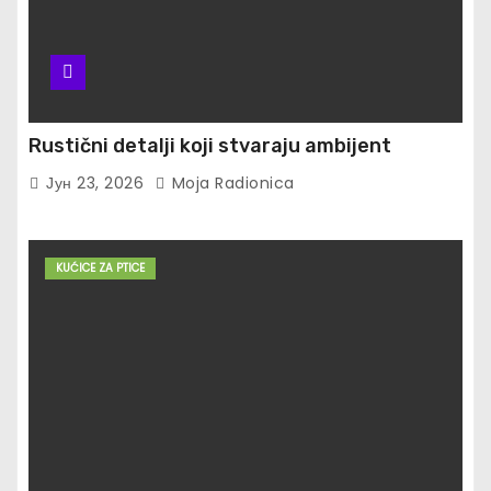
Rustični detalji koji stvaraju ambijent
Јун 23, 2026
Moja Radionica
KUĆICE ZA PTICE