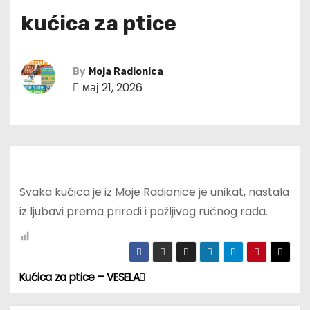
kućica za ptice
By
Moja Radionica
мај 21, 2026
Svaka kućica je iz Moje Radionice je unikat, nastala
iz ljubavi prema prirodi i pažljivog ručnog rada.
Kućica za ptice – VESELA
К