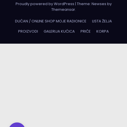
Proudly powered by WordPress
|
Theme:
Newses
by
Themeansar
.
DUĆAN / ONLINE SHOP MOJE RADIONICE
LISTA ŽELJA
PROIZVODI
GALERIJA KUĆICA
PRIČE
KORPA