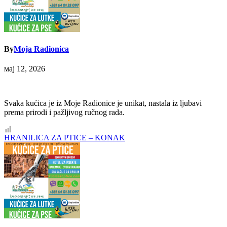
By
Moja Radionica
мај 12, 2026
Svaka kućica je iz Moje Radionice je unikat, nastala iz ljubavi
prema prirodi i pažljivog ručnog rada.
Кретање
HRANILICA ZA PTICE – KONAK
чланка