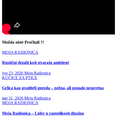
Možda niste Pročitali ?!
MOJA RADIONICA
Rustični detalji koji stvaraju ambijent
јун 23, 2026
Moja Radionica
KUĆICE ZA PTICE
Grlica kao graditelj gnezda – nežna, ali pomalo nespretna
мај 31, 2026
Moja Radionica
MOJA RADIONICA
Moja Radionica – Lider u raznolikosti dizajna