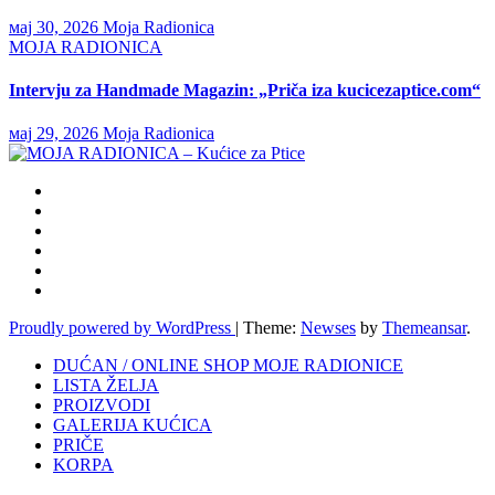
мај 30, 2026
Moja Radionica
MOJA RADIONICA
Intervju za Handmade Magazin: „Priča iza kucicezaptice.com“
мај 29, 2026
Moja Radionica
Proudly powered by WordPress
|
Theme:
Newses
by
Themeansar
.
DUĆAN / ONLINE SHOP MOJE RADIONICE
LISTA ŽELJA
PROIZVODI
GALERIJA KUĆICA
PRIČE
KORPA