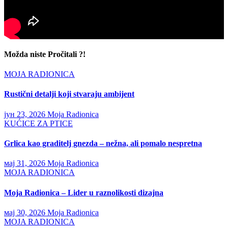
Možda niste Pročitali ?!
MOJA RADIONICA
Rustični detalji koji stvaraju ambijent
јун 23, 2026
Moja Radionica
KUĆICE ZA PTICE
Grlica kao graditelj gnezda – nežna, ali pomalo nespretna
мај 31, 2026
Moja Radionica
MOJA RADIONICA
Moja Radionica – Lider u raznolikosti dizajna
мај 30, 2026
Moja Radionica
MOJA RADIONICA