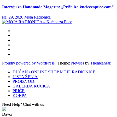
Intervju za Handmade Magazin: „Priča iza kucicezaptice.com“
мај 29, 2026
Moja Radionica
Proudly powered by WordPress
|
Theme:
Newses
by
Themeansar
.
DUĆAN / ONLINE SHOP MOJE RADIONICE
LISTA ŽELJA
PROIZVODI
GALERIJA KUĆICA
PRIČE
KORPA
Need Help? Chat with us
Davor