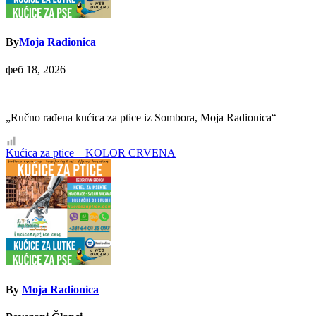
By
Moja Radionica
феб 18, 2026
„Ručno rađena kućica za ptice iz Sombora, Moja Radionica“
Кретање
Kućica za ptice – KOLOR CRVENA
чланка
By
Moja Radionica