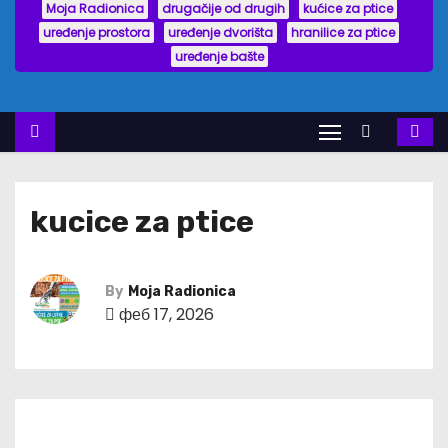
Moja Radionica
drugačije od drugih
kućice za ptice
uređenje prostora
uređenje dvorišta
hranilice za ptice
uređenje bašte
kucice za ptice
By
Moja Radionica
феб 17, 2026