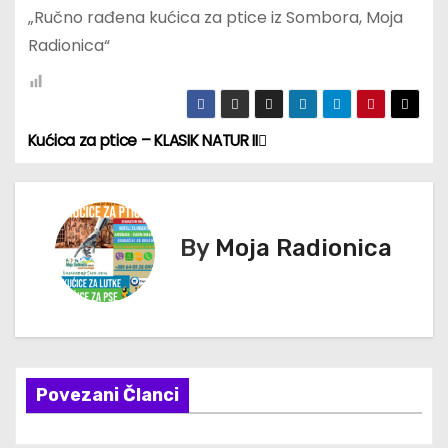
„Ručno rađena kućica za ptice iz Sombora, Moja
Radionica“
Kućica za ptice – KLASIK NATUR II
К
р
е
By
Moja Radionica
т
а
њ
Povezani Članci
е
ч