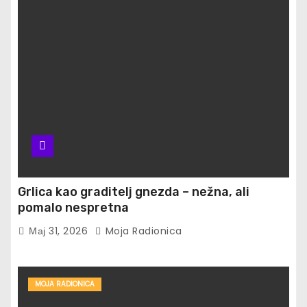
Grlica kao graditelj gnezda – nežna, ali
pomalo nespretna
Мај 31, 2026
Moja Radionica
MOJA RADIONICA