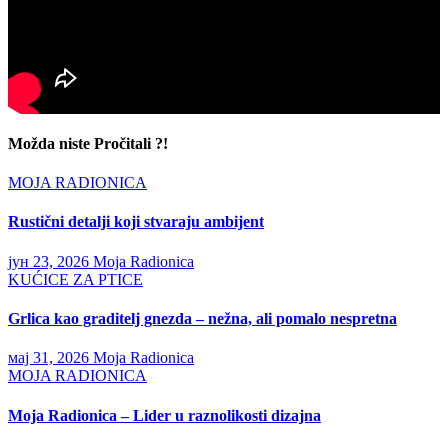
Možda niste Pročitali ?!
MOJA RADIONICA
Rustični detalji koji stvaraju ambijent
јун 23, 2026
Moja Radionica
KUĆICE ZA PTICE
Grlica kao graditelj gnezda – nežna, ali pomalo nespretna
мај 31, 2026
Moja Radionica
MOJA RADIONICA
Moja Radionica – Lider u raznolikosti dizajna