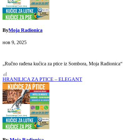
By
Moja Radionica
нов 9, 2025
„Ručno rađena kućica za ptice iz Sombora, Moja Radionica“
Кретање
HRANILICA ZA PTICE – ELEGANT
чланка
By
Moja Radionica