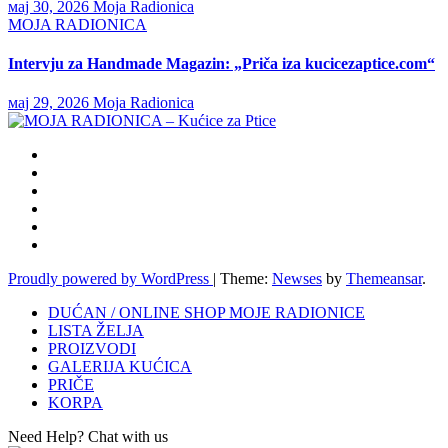
мај 30, 2026
Moja Radionica
MOJA RADIONICA
Intervju za Handmade Magazin: „Priča iza kucicezaptice.com“
мај 29, 2026
Moja Radionica
Proudly powered by WordPress
|
Theme:
Newses
by
Themeansar
.
DUĆAN / ONLINE SHOP MOJE RADIONICE
LISTA ŽELJA
PROIZVODI
GALERIJA KUĆICA
PRIČE
KORPA
Need Help? Chat with us