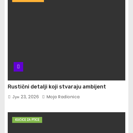
Rustični detalji koji stvaraju ambijent
Јун 23, 2026
Moja Radionica
KUĆICE ZA PTICE