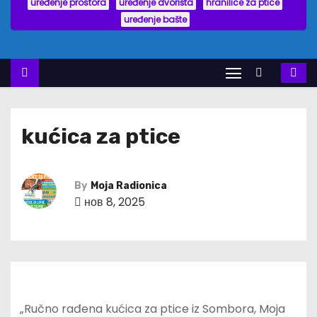
uređenje prostora
uređenje dvorišta
hranilice za ptice
uređenje bašte
kućica za ptice
By
Moja Radionica
нов 8, 2025
„Ručno rađena kućica za ptice iz Sombora, Moja