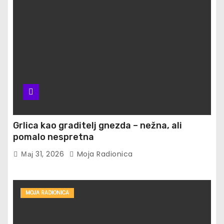
Grlica kao graditelj gnezda – nežna, ali
pomalo nespretna
Мај 31, 2026
Moja Radionica
MOJA RADIONICA