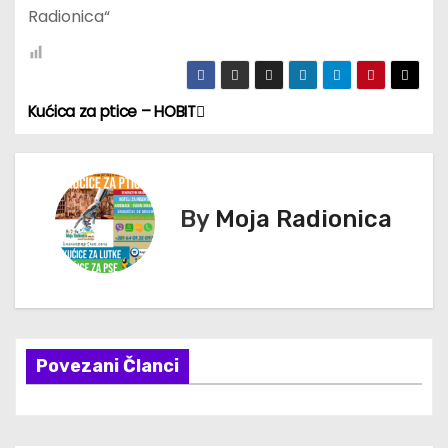
Radionica“
Kućica za ptice – HOBIT
К
р
е
By
Moja Radionica
т
а
њ
Povezani Članci
е
ч