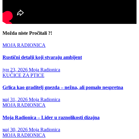
Možda niste Pročitali ?!
MOJA RADIONICA
Rustični detalji koji stvaraju ambijent
јун 23, 2026
Moja Radionica
KUĆICE ZA PTICE
Grlica kao graditelj gnezda – nežna, ali pomalo nespretna
мај 31, 2026
Moja Radionica
MOJA RADIONICA
Moja Radionica – Lider u raznolikosti dizajna
мај 30, 2026
Moja Radionica
MOJA RADIONICA