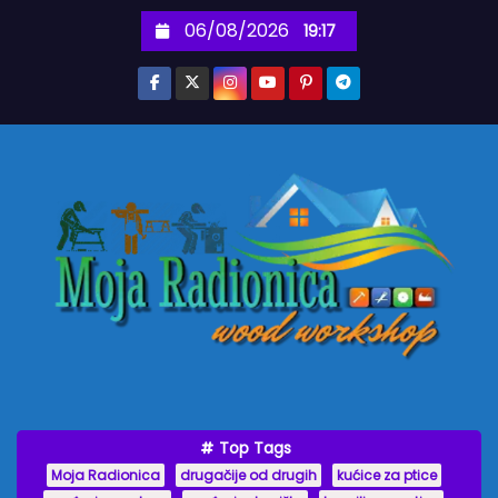
S
06/08/2026
19:17
k
i
p
t
o
c
o
n
t
e
n
t
Top Tags
Moja Radionica
drugačije od drugih
kućice za ptice