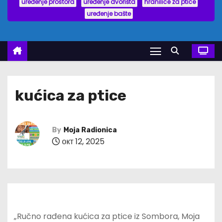
uređenje prostora
uređenje dvorišta
hranilice za ptice
uređenje bašte
kućica za ptice
By
Moja Radionica
окт 12, 2025
„Ručno rađena kućica za ptice iz Sombora, Moja