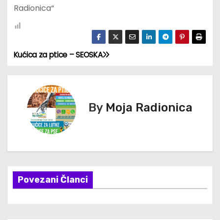
Radionica“
Kućica za ptice – SEOSKA
К
р
е
By
Moja Radionica
т
а
њ
Povezani Članci
е
ч