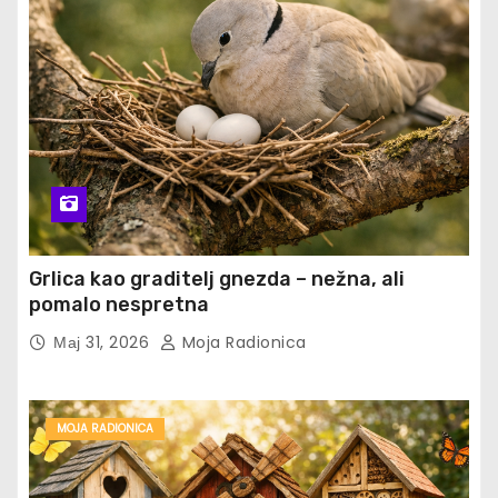
Grlica kao graditelj gnezda – nežna, ali
pomalo nespretna
Мај 31, 2026
Moja Radionica
MOJA RADIONICA