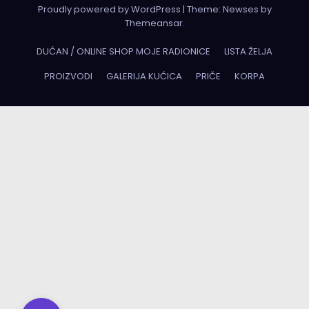
Proudly powered by WordPress
|
Theme:
Newses
by
Themeansar
.
DUĆAN / ONLINE SHOP MOJE RADIONICE
LISTA ŽELJA
PROIZVODI
GALERIJA KUĆICA
PRIČE
KORPA