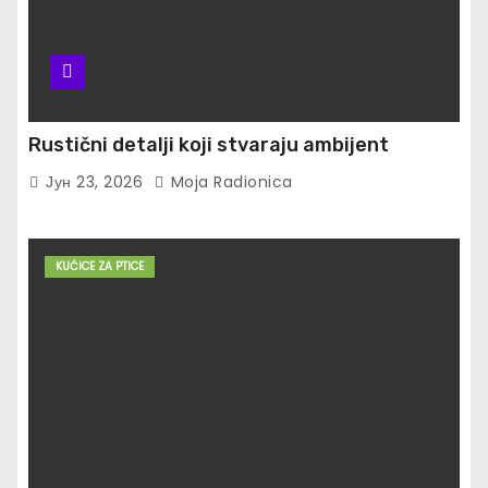
Rustični detalji koji stvaraju ambijent
Јун 23, 2026
Moja Radionica
KUĆICE ZA PTICE