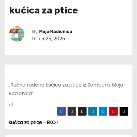
kućica za ptice
By
Moja Radionica
сеп 25, 2025
„Ručno rađena kućica za ptice iz Sombora, Moja
Radionica“
Kućica za ptice – EKO
К